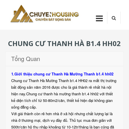
Skip
Chuyenhou
to
content
CHUYENHOUSI
CHUNG CƯ THANH HÀ B1.4 HH02
Tổng Quan
1.Giới thiệu chung cư Thanh Hà Mường Thanh b1.4 hh02
Chung cư Thanh Hà Mường Thanh b1.4 HH02 ra mắt thị trường
bất động sản năm 2016 được cho là giá thành rẻ nhất hà nội
hiện nay.Chung cư thanh hà mường thanh b1.4 hh02 với thiết
kế diện tích chỉ từ 50-80m2/căn, thiết kế hiện đại không gian
sống đẳng cấp.
Với giá thành còn rẻ hơn nhà ở xã hội nhưng chất lượng lại là
nhà ở thương mại, dịch vụ đầy đủ. Thủ tục mua đơn giản với
500tr/căn hộ thu nhập khoảng từ 10-12tr/tháng là bạn cũng đã