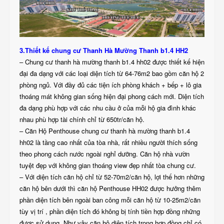
3.Thiết kế chung cư Thanh Hà Mường Thanh b1.4 HH2
– Chung cư thanh hà mường thanh b1.4 hh02 được thiết kế hiện
đại đa dạng với các loại diện tích từ 64-76m2 bao gồm căn hộ 2
phòng ngủ. Với đầy đủ các tiện ích phòng khách + bếp + lô gia
thoáng mát không gian sống hiện đại phong cách mới. Diện tích
đa dạng phù hợp với các nhu cầu ở của mỗi hộ gia đình khác
nhau phù hợp tài chính chỉ từ 650tr/căn hộ.
– Căn Hộ Penthouse chung cư thanh hà mường thanh b1.4
hh02 là tầng cao nhất của tòa nhà, rất nhiều người thích sống
theo phong cách nước ngoài nghỉ dưỡng. Căn hộ nhà vườn
tuyệt đẹp với không gian thoáng view đẹp nhất tòa chung cư.
– Với diện tích căn hộ chỉ từ 52-70m2/căn hộ, lợi thế hơn những
căn hộ bên dưới thì căn hộ Penthouse HH02 được hưởng thêm
phần diện tích bên ngoài ban công mỗi căn hộ từ 10-25m2/căn
tùy vị trí , phần diện tích đó không bị tính tiền hợp đồng những
được sử dụng. Như vậy căn hộ diện tích trong hợp đồng chỉ có