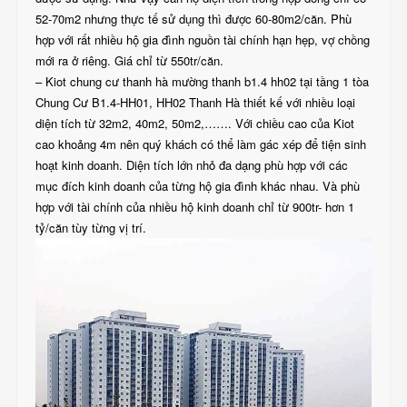
52-70m2 nhưng thực tế sử dụng thì được 60-80m2/căn. Phù
hợp với rất nhiều hộ gia đình nguồn tài chính hạn hẹp, vợ chồng
mới ra ở riêng. Giá chỉ từ 550tr/căn.
– Kiot chung cư thanh hà mường thanh b1.4 hh02 tại tầng 1 tòa
Chung Cư B1.4-HH01, HH02 Thanh Hà thiết kế với nhiều loại
diện tích từ 32m2, 40m2, 50m2,……. Với chiều cao của Kiot
cao khoảng 4m nên quý khách có thể làm gác xép để tiện sinh
hoạt kinh doanh. Diện tích lớn nhỏ đa dạng phù hợp với các
mục đích kinh doanh của từng hộ gia đình khác nhau. Và phù
hợp với tài chính của nhiều hộ kinh doanh chỉ từ 900tr- hơn 1
tỷ/căn tùy từng vị trí.