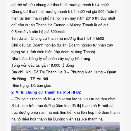
có thể sở hữu chung cư thanh hà mường thanh b1.4 hh02.
Chung cư thanh hà mường thanh b1.4 hh02 với giá 500tr/căn thì
hiện tại trên thành phố hà nội hiện nay năm 2016 thì duy nhất
chỉ còn dự án Thanh Hà Cienco 5 Mường Thanh là có giá
9,5tr/m2 và căn hộ giá 600tr/căn.
Tên dự án: Chung cư thanh hà mường thanh b1.4 hh02
Chủ đầu tư: Doanh nghiệp dự án: Doanh nghiệp tư nhân xây
dựng số 1 tỉnh điện biên (tập đoàn Mường Thanh).
Nhà thầu: Công ty cổ phần xây dựng Hà Trang
Tổng vốn đầu tư: gần 18.000 tỷ đồng
Địa chỉ: Khu Đô Thị Thanh Hà B – Phường Kiến Hưng – Quận
Hà Đông – TP Hà Nội
Hiện trạng: Đã bàn giao
2. Vị trí chung cư Thanh Hà b1.4 HH02
– Chung cư thanh hà b1.4 hh02 toạ lạc tại khu trung tâm nhất
B1.4 nằm trên trục đường 30m khu đô thị thanh hà B mặt cắt
trục đường phía nam hà nội, liên kết khu liên hợp thể thao thanh
hà,hồ điều hoà thanh hà B,công viên sasuke thanh hà