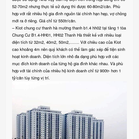
52-70m2 nhưng thực tế sử dụng thì được 60-80m2/căn. Phù
hợp với rất nhiều hộ gia đình nguồn tài chính hạn hẹp, vợ chồng
mới ra ở riêng. Giá chỉ từ 550tr/căn.
– Kiot chung cư thanh hà mường thanh b1.4 hh02 tại tầng 1 tòa
Chung Cư B1.4-HH01, HH02 Thanh Hà thiết kế với nhiều loại
diện tích từ 32m2, 40m2, 50m2,……. Với chiều cao của Kiot
cao khoảng 4m nên quý khách có thể làm gác xép để tiện sinh
hoạt kinh doanh. Diện tích lớn nhỏ đa dạng phù hợp với các
mục đích kinh doanh của từng hộ gia đình khác nhau. Và phù
hợp với tài chính của nhiều hộ kinh doanh chỉ từ 900tr- hơn 1
tỷ/căn tùy từng vị trí.