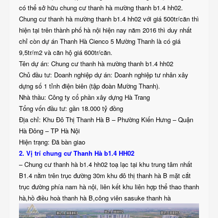
có thể sở hữu chung cư thanh hà mường thanh b1.4 hh02.
Chung cư thanh hà mường thanh b1.4 hh02 với giá 500tr/căn thì
hiện tại trên thành phố hà nội hiện nay năm 2016 thì duy nhất
chỉ còn dự án Thanh Hà Cienco 5 Mường Thanh là có giá
9,5tr/m2 và căn hộ giá 600tr/căn.
Tên dự án: Chung cư thanh hà mường thanh b1.4 hh02
Chủ đầu tư: Doanh nghiệp dự án: Doanh nghiệp tư nhân xây
dựng số 1 tỉnh điện biên (tập đoàn Mường Thanh).
Nhà thầu: Công ty cổ phần xây dựng Hà Trang
Tổng vốn đầu tư: gần 18.000 tỷ đồng
Địa chỉ: Khu Đô Thị Thanh Hà B – Phường Kiến Hưng – Quận
Hà Đông – TP Hà Nội
Hiện trạng: Đã bàn giao
2. Vị trí chung cư Thanh Hà b1.4 HH02
– Chung cư thanh hà b1.4 hh02 toạ lạc tại khu trung tâm nhất
B1.4 nằm trên trục đường 30m khu đô thị thanh hà B mặt cắt
trục đường phía nam hà nội, liên kết khu liên hợp thể thao thanh
hà,hồ điều hoà thanh hà B,công viên sasuke thanh hà