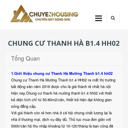
Skip
Chuyenhou
to
content
CHUYENHOUSI
CHUNG CƯ THANH HÀ B1.4 HH02
Tổng Quan
1.Giới thiệu chung cư Thanh Hà Mường Thanh b1.4 hh02
Chung cư Thanh Hà Mường Thanh b1.4 HH02 ra mắt thị trường
bất động sản năm 2016 được cho là giá thành rẻ nhất hà nội
hiện nay.Chung cư thanh hà mường thanh b1.4 hh02 với thiết
kế diện tích chỉ từ 50-80m2/căn, thiết kế hiện đại không gian
sống đẳng cấp.
Với giá thành còn rẻ hơn nhà ở xã hội nhưng chất lượng lại là
nhà ở thương mại, dịch vụ đầy đủ. Thủ tục mua đơn giản với
500tr/căn hộ thu nhập khoảng từ 10-12tr/tháng là bạn cũng đã