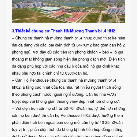
3.Thiết kế chung cư Thanh Hà Mường Thanh b1.4 HH2
– Chung cư thanh hà mường thanh b1.4 hh02 được thiết kế hiện
đại đa dạng với các loại diện tích từ 64-76m2 bao gồm căn hộ 2
phòng ngủ. Với đầy đủ các tiện ích phòng khách + bếp + lô gia
thoáng mát không gian sống hiện đại phong cách mới. Diện tích
đa dạng phù hợp với các nhu cầu ở của mỗi hộ gia đình khác
nhau phù hợp tài chính chỉ từ 650tr/căn hộ.
– Căn Hộ Penthouse chung cư thanh hà mường thanh b1.4
hh02 là tầng cao nhất của tòa nhà, rất nhiều người thích sống
theo phong cách nước ngoài nghỉ dưỡng. Căn hộ nhà vườn
tuyệt đẹp với không gian thoáng view đẹp nhất tòa chung cư.
– Với diện tích căn hộ chỉ từ 52-70m2/căn hộ, lợi thế hơn những
căn hộ bên dưới thì căn hộ Penthouse HH02 được hưởng thêm
phần diện tích bên ngoài ban công mỗi căn hộ từ 10-25m2/căn
tùy vị trí , phần diện tích đó không bị tính tiền hợp đồng những
được sử dụng. Như vậy căn hộ diện tích trong hợp đồng chỉ có