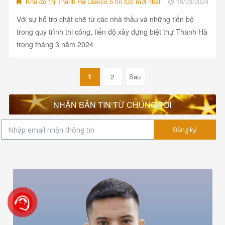
Khu đô thị Thanh Hà Cienco 5 tin tức mới nhất
16/03/2024
Với sự hỗ trợ chặt chẽ từ các nhà thầu và những tiến bộ
trong quy trình thi công, tiến độ xây dựng biệt thự Thanh Hà
trong tháng 3 năm 2024
1
2
Sau
NHẬN BẢN TIN TỪ CHÚNG TÔI
Đăng ký