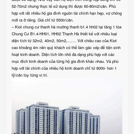
52-70m2 nhưng thực tế sử dụng thì được 60-80m2/căn. Phù
hợp với rất nhiều hộ gia đình nguồn tài chính hạn hẹp, vợ chồng
mới ra ở riêng. Giá chỉ từ 550tr/căn.
– Kiot chung cư thanh hà mường thanh b1.4 hh02 tại tầng 1 tòa
Chung Cư B1.4-HH01, HH02 Thanh Hà thiết kế với nhiều loại
diện tích từ 32m2, 40m2, 50m2,……. Với chiều cao của Kiot
cao khoảng 4m nên quý khách có thể làm gác xép để tiện sinh
hoạt kinh doanh. Diện tích lớn nhỏ đa dạng phù hợp với các
mục đích kinh doanh của từng hộ gia đình khác nhau. Và phù
hợp với tài chính của nhiều hộ kinh doanh chỉ từ 900tr- hơn 1
tỷ/căn tùy từng vị trí.