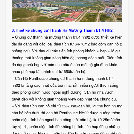
3.Thiết kế chung cư Thanh Hà Mường Thanh b1.4 HH2
– Chung cư thanh hà mường thanh b1.4 hh02 được thiết kế hiện
đại đa dạng với các loại diện tích từ 64-76m2 bao gồm căn hộ 2
phòng ngủ. Với đầy đủ các tiện ích phòng khách + bếp + lô gia
thoáng mát không gian sống hiện đại phong cách mới. Diện tích
đa dạng phù hợp với các nhu cầu ở của mỗi hộ gia đình khác
nhau phù hợp tài chính chỉ từ 650tr/căn hộ.
– Căn Hộ Penthouse chung cư thanh hà mường thanh b1.4
hh02 là tầng cao nhất của tòa nhà, rất nhiều người thích sống
theo phong cách nước ngoài nghỉ dưỡng. Căn hộ nhà vườn
tuyệt đẹp với không gian thoáng view đẹp nhất tòa chung cư.
– Với diện tích căn hộ chỉ từ 52-70m2/căn hộ, lợi thế hơn những
căn hộ bên dưới thì căn hộ Penthouse HH02 được hưởng thêm
phần diện tích bên ngoài ban công mỗi căn hộ từ 10-25m2/căn
tùy vị trí , phần diện tích đó không bị tính tiền hợp đồng những
được sử dụng. Như vậy căn hộ diện tích trong hợp đồng chỉ có