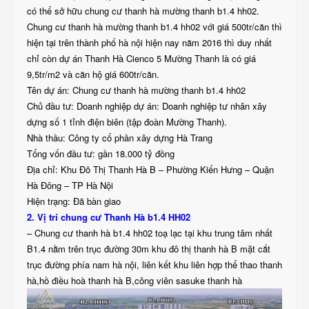
có thể sở hữu chung cư thanh hà mường thanh b1.4 hh02.
Chung cư thanh hà mường thanh b1.4 hh02 với giá 500tr/căn thì
hiện tại trên thành phố hà nội hiện nay năm 2016 thì duy nhất
chỉ còn dự án Thanh Hà Cienco 5 Mường Thanh là có giá
9,5tr/m2 và căn hộ giá 600tr/căn.
Tên dự án: Chung cư thanh hà mường thanh b1.4 hh02
Chủ đầu tư: Doanh nghiệp dự án: Doanh nghiệp tư nhân xây
dựng số 1 tỉnh điện biên (tập đoàn Mường Thanh).
Nhà thầu: Công ty cổ phần xây dựng Hà Trang
Tổng vốn đầu tư: gần 18.000 tỷ đồng
Địa chỉ: Khu Đô Thị Thanh Hà B – Phường Kiến Hưng – Quận
Hà Đông – TP Hà Nội
Hiện trạng: Đã bàn giao
2. Vị trí chung cư Thanh Hà b1.4 HH02
– Chung cư thanh hà b1.4 hh02 toạ lạc tại khu trung tâm nhất
B1.4 nằm trên trục đường 30m khu đô thị thanh hà B mặt cắt
trục đường phía nam hà nội, liên kết khu liên hợp thể thao thanh
hà,hồ điều hoà thanh hà B,công viên sasuke thanh hà