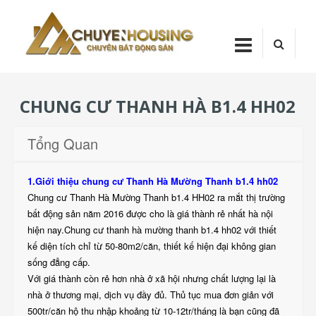
Skip
Chuyenhou
to
content
CHUYENHOUSI
CHUNG CƯ THANH HÀ B1.4 HH02
Tổng Quan
1.Giới thiệu chung cư Thanh Hà Mường Thanh b1.4 hh02
Chung cư Thanh Hà Mường Thanh b1.4 HH02 ra mắt thị trường
bất động sản năm 2016 được cho là giá thành rẻ nhất hà nội
hiện nay.Chung cư thanh hà mường thanh b1.4 hh02 với thiết
kế diện tích chỉ từ 50-80m2/căn, thiết kế hiện đại không gian
sống đẳng cấp.
Với giá thành còn rẻ hơn nhà ở xã hội nhưng chất lượng lại là
nhà ở thương mại, dịch vụ đầy đủ. Thủ tục mua đơn giản với
500tr/căn hộ thu nhập khoảng từ 10-12tr/tháng là bạn cũng đã