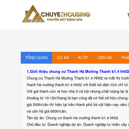
Skip
to
content
Chuyenhousing
CHUYENHOUSING
TỔNG QUAN
DỰ ÁN
KI ỐT
CĂN HỘ
PHÁ
1.Giới thiệu chung cư Thanh Hà Mường Thanh b1.4 hh02
Chung cư Thanh Hà Mường Thanh b1.4 HH02 ra mắt thị trường
thanh hà mường thanh b1.4 hh02 với thiết kế diện tích chỉ t
Với giá thành còn rẻ hơn nhà ở xã hội nhưng chất lượng lại l
khoảng từ 10-12tr/tháng là bạn cũng đã có thể sở hữu chun
giá 500tr/căn thì hiện tại trên thành phố hà nội hiện nay n
và căn hộ giá 600tr/căn.
Tên dự án: Chung cư thanh hà mường thanh b1.4 hh02
Chủ đầu tư: Doanh nghiệp dự án: Doanh nghiệp tư nhân xây d