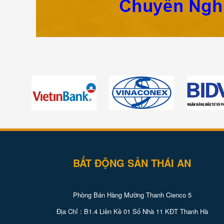
BẤT ĐỘNG SẢN THÁI AN
Phòng Bán Hàng Mường Thanh Cienco 5
Địa Chỉ : B1.4 Liền Kề 01 Số Nhà 11 KĐT Thanh Hà