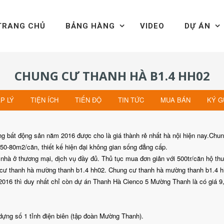
TRANG CHỦ
BẢNG HÀNG
VIDEO
DỰ ÁN
CHUNG CƯ THANH HÀ B1.4 HH02
P LÝ
TIỆN ÍCH
TIẾN ĐỘ
TIN TỨC
MUA BÁN
KÝ G
 bất động sản năm 2016 được cho là giá thành rẻ nhất hà nội hiện nay.Chu
ừ 50-80m2/căn, thiết kế hiện đại không gian sống đẳng cấp.
à nhà ở thương mại, dịch vụ đầy đủ. Thủ tục mua đơn giản với 500tr/căn hộ th
g cư thanh hà mường thanh b1.4 hh02. Chung cư thanh hà mường thanh b1.4 h
ăm 2016 thì duy nhất chỉ còn dự án Thanh Hà Cienco 5 Mường Thanh là có giá 9
ựng số 1 tỉnh điện biên (tập đoàn Mường Thanh).