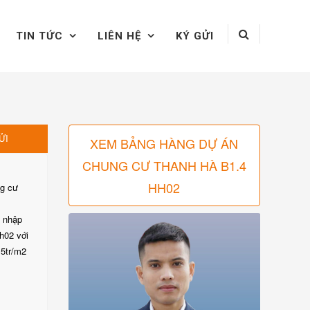
TIN TỨC
LIÊN HỆ
KÝ GỬI
ỬI
XEM BẢNG HÀNG DỰ ÁN
CHUNG CƯ THANH HÀ B1.4
HH02
ng cư
u nhập
h02 với
,5tr/m2