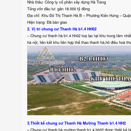
Nhà thầu: Công ty cổ phần xây dựng Hà Trang
Tổng vốn đầu tư: gần 18.000 tỷ đồng
Địa chỉ: Khu Đô Thị Thanh Hà B – Phường Kiến Hưng – Quậ
Hiện trạng: Đã bàn giao
2. Vị trí chung cư Thanh Hà b1.4 HH02
– Chung cư thanh hà b1.4 hh02 toạ lạc tại khu trung tâm nh
hà nội, liên kết khu liên hợp thể thao thanh hà,hồ điều hoà 
3.Thiết kế chung cư Thanh Hà Mường Thanh b1.4 HH2
– Chung cư thanh hà mường thanh b1.4 hh02 được thiết kế hi