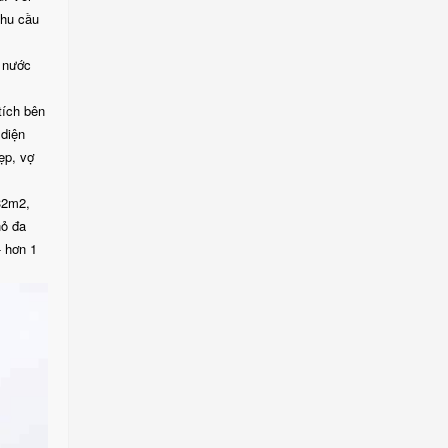
nhu cầu
h nước
tích bên
 diện
ẹp, vợ
32m2,
hỏ đa
- hơn 1