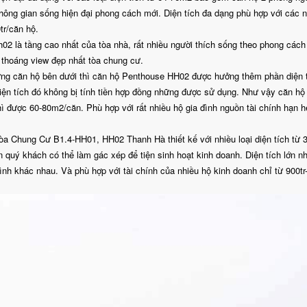
hông gian sống hiện đại phong cách mới. Diện tích đa dạng phù hợp với các 
tr/căn hộ.
2 là tầng cao nhất của tòa nhà, rất nhiều người thích sống theo phong các
 thoáng view đẹp nhất tòa chung cư.
những căn hộ bên dưới thì căn hộ Penthouse HH02 được hưởng thêm phần diện 
diện tích đó không bị tính tiền hợp đồng những được sử dụng. Như vậy căn hộ
ì được 60-80m2/căn. Phù hợp với rất nhiều hộ gia đình nguồn tài chính hạn h
tòa Chung Cư B1.4-HH01, HH02 Thanh Hà thiết kế với nhiều loại diện tích từ 
uý khách có thể làm gác xép để tiện sinh hoạt kinh doanh. Diện tích lớn n
nh khác nhau. Và phù hợp với tài chính của nhiều hộ kinh doanh chỉ từ 900tr