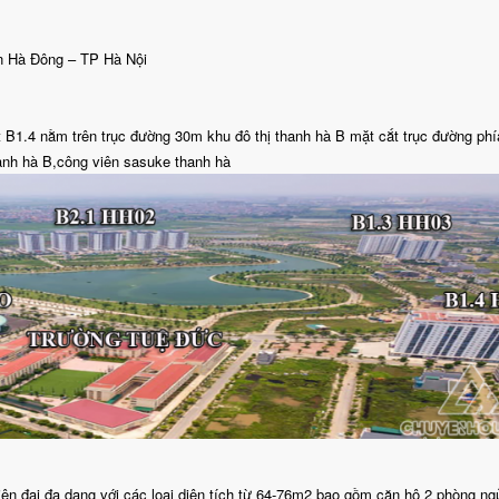
n Hà Đông – TP Hà Nội
ất B1.4 nằm trên trục đường 30m khu đô thị thanh hà B mặt cắt trục đường ph
thanh hà B,công viên sasuke thanh hà
ện đại đa dạng với các loại diện tích từ 64-76m2 bao gồm căn hộ 2 phòng ng