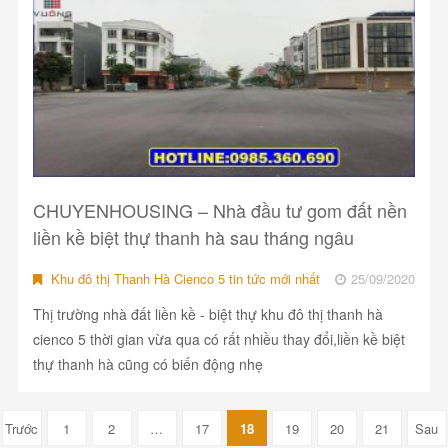
CHUYENHOUSING – Nhà đầu tư gom đất nền
liền kề biệt thự thanh hà sau tháng ngâu
Khu đô thị Thanh Hà Cienco 5 tin tức mới nhất
25/09/2020
Thị trường nhà đất liền kề - biệt thự khu đô thị thanh hà
cienco 5 thời gian vừa qua có rất nhiều thay đổi,liền kề biệt
thự thanh hà cũng có biến động nhẹ
Trước
1
2
…
17
18
19
20
21
Sau