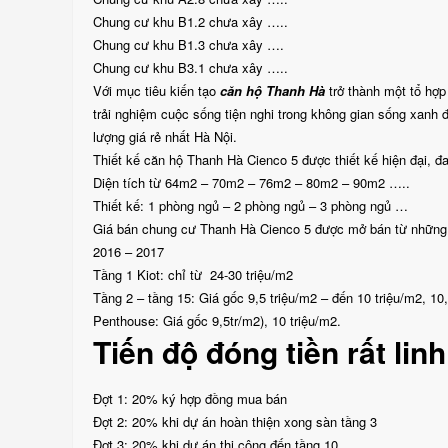
Chung cư khu B1.2 chưa xây …..
Chung cư khu B1.3 chưa xây ….
Chung cư khu B3.1 chưa xây …..
Với mục tiêu kiến tạo
căn hộ Thanh Hà
trở thành một tổ hợ
trải nghiệm cuộc sống tiện nghi trong không gian sống xanh đ
lượng giá rẻ nhất Hà Nội.
Thiết kế căn hộ Thanh Hà Cienco 5 được thiết kế hiện đại, 
Diện tích từ 64m2 – 70m2 – 76m2 – 80m2 – 90m2 …..
Thiết kế: 1 phòng ngủ – 2 phòng ngủ – 3 phòng ngủ …
Giá bán chung cư Thanh Hà Cienco 5 được mở bán từ những n
2016 – 2017
Tầng 1 Kiot: chỉ từ 24-30 triệu/m2
Tầng 2 – tầng 15: Giá gốc 9,5 triệu/m2 – đến 10 triệu/m2, 10,
Penthouse: Giá gốc 9,5tr/m2), 10 triệu/m2.
Tiến độ đóng tiền rất lin
Đợt 1: 20% ký hợp đồng mua bán
Đợt 2: 20% khi dự án hoàn thiện xong sàn tầng 3
Đợt 3: 20% khi dự án thi công đến tầng 10