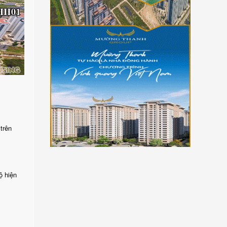
 trên
ộ hiện