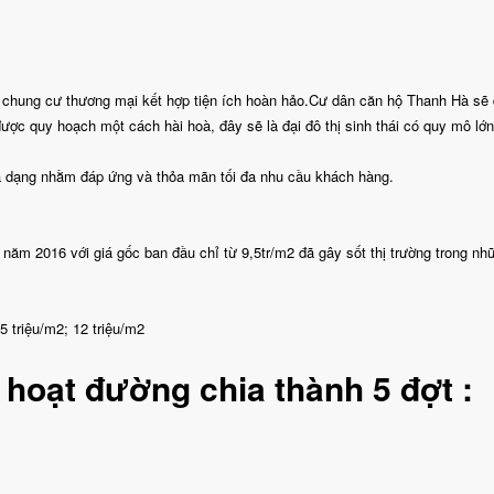
p chung cư thương mại kết hợp tiện ích hoàn hảo.Cư dân căn hộ Thanh Hà sẽ
ược quy hoạch một cách hài hoà, đây sẽ là đại đô thị sinh thái có quy mô lớn
đa dạng nhằm đáp ứng và thỏa mãn tối đa nhu cầu khách hàng.
ăm 2016 với giá gốc ban đầu chỉ từ 9,5tr/m2 đã gây sốt thị trường trong n
5 triệu/m2; 12 triệu/m2
h hoạt đường chia thành 5 đợt :