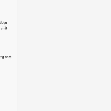
 được
 chất
hững năm