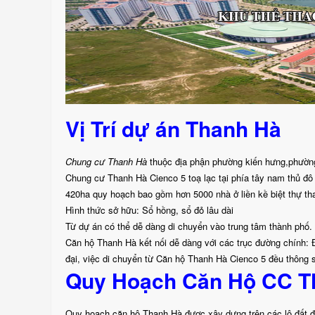
Vị Trí dự án Thanh Hà
Chung cư Thanh Hà
thuộc địa phận phường kiến hưng,phườn
Chung cư Thanh Hà Cienco 5 toạ lạc tại phía tây nam thủ đ
420ha quy hoạch bao gồm hơn 5000 nhà ở liền kề biệt thự th
Hình thức sở hữu: Sổ hồng, sổ đỏ lâu dài
Từ dự án có thể dễ dàng di chuyển vào trung tâm thành phố.
Căn hộ Thanh Hà kết nối dễ dàng với các trục đường chính: Đ
đại, việc di chuyển từ Căn hộ Thanh Hà Cienco 5 đều thông suố
Quy Hoạch Căn Hộ CC T
Quy hoạch căn hộ Thanh Hà được xây dựng trên các lô đất đi