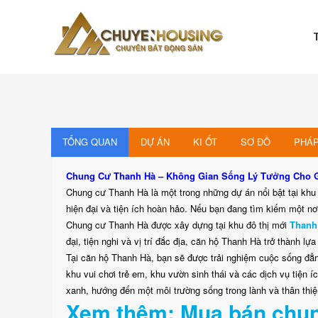
Skip
to
content
Chuyenhousing
CHUYENHOUSING
TỔNG QUAN
DỰ ÁN
KI ỐT
SƠ ĐỒ
PHÁP
Chung Cư Thanh Hà – Không Gian Sống Lý Tưởng Cho G
Chung cư Thanh Hà là một trong những dự án nổi bật tại khu v
hiện đại và tiện ích hoàn hảo. Nếu bạn đang tìm kiếm một nơi
Chung cư Thanh Hà được xây dựng tại khu đô thị mới
Thanh
đại, tiện nghi và vị trí đắc địa, căn hộ Thanh Hà trở thành l
Tại căn hộ Thanh Hà, bạn sẽ được trải nghiệm cuộc sống đẳng
khu vui chơi trẻ em, khu vườn sinh thái và các dịch vụ tiện 
xanh, hướng đến một môi trường sống trong lành và thân thiện
Xem thêm: Mua bán chun