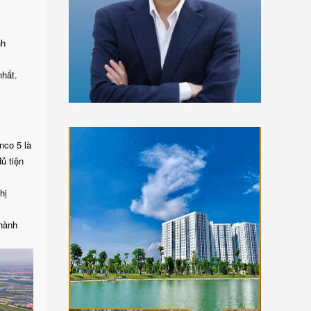
nh
nhất.
nco 5 là
ủ tiện
hị
thành