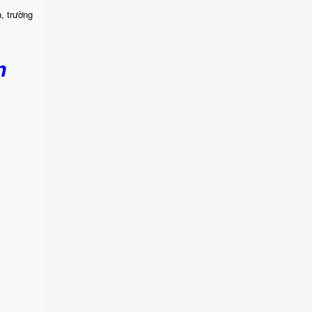
, trường
n