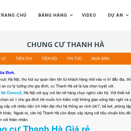
TRANG CHỦ
BẢNG HÀNG
VIDEO
DỰ ÁN
CHUNG CƯ THANH HÀ
 LÝ
TIỆN ÍCH
TIẾN ĐỘ
TIN TỨC
MUA BÁN
ia Đình.
ực Hà Nội, thu hút sự quan tâm lớn từ khách hàng nhờ vào vị trí đắc địa, thi
 an cư lý tưởng cho gia đình, cc Thanh Hà sẽ là lựa chọn tuyệt vời.
 Hà Cienco5
, Hà Nội với quy mô lên tới hàng chục nghìn căn hộ. Với thiết kế
ựa chọn số 1 cho gia đình trẻ muốn tìm kiếm một không gian sống tiện nghi và 
 cấp với nhiều tiện ích hiện đại như hệ thống an ninh 24/7, bể bơi, phòng tậ
ích khác. Ngoài ra, căn hộ Thanh Hà còn được xây dựng với tiêu chuẩn khu đô 
 với thiên nhiên.
g cư Thanh Hà Giá rẻ