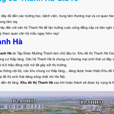
kết đầy đủ đến các trường học, bệnh viện, trung tâm thương mại và cơ quan hà
ong tầm tay.
 hãy đến với căn hộ Thanh Hà để tận hưởng cuộc sống đẳng cấp và tiện nghi 
ng ký tham quan căn hộ mẫu ngay hôm nay!
anh Hà
hanh Hà
do Tập Đoàn Mường Thanh làm chủ đầu tư. Khu đô thị Thanh Hà Cie
hung cư thấp tầng. Căn hộ Thanh Hà là chung cư thương mại sinh thái có đầy đ
 9,5 triệu đồng một m2 đã gây sốt thị trường.
ao thông nội bộ, các khu chung cư thấp tầng,.. đang được hoàn thiện.Khu đô t
 đô thị sinh thái đáng sống nhất nhì Hà Nội.
6 đến 40 tầng.
Khu đô thị Thanh Hà
sau khi hoàn thành sẽ được kỳ vọng là 