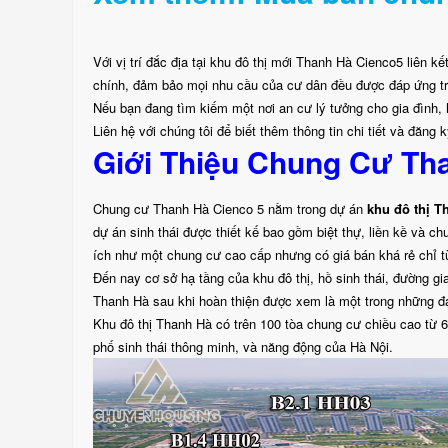
Với vị trí đắc địa tại khu đô thị mới Thanh Hà Cienco5 liên 
chính, đảm bảo mọi nhu cầu của cư dân đều được đáp ứng tr
Nếu bạn đang tìm kiếm một nơi an cư lý tưởng cho gia đình,
Liên hệ với chúng tôi để biết thêm thông tin chi tiết và đă
Giới Thiệu Chung Cư Th
Chung cư Thanh Hà Cienco 5 nằm trong dự án
khu đô thị T
dự án sinh thái được thiết kế bao gồm biệt thự, liền kề và c
ích như một chung cư cao cấp nhưng có giá bán khá rẻ chỉ từ
Đến nay cơ sở hạ tầng của khu đô thị, hồ sinh thái, đường gi
Thanh Hà sau khi hoàn thiện được xem là một trong những đại
Khu đô thị Thanh Hà có trên 100 tòa chung cư chiều cao từ 
phố sinh thái thông minh, và năng động của Hà Nội.