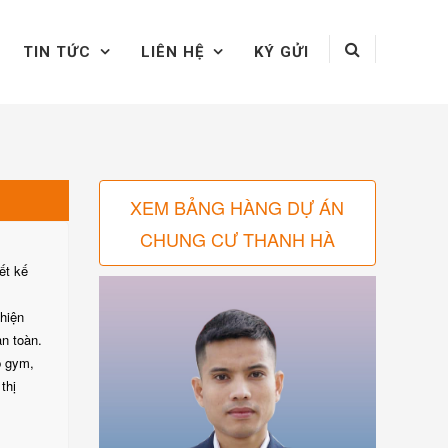
TIN TỨC
LIÊN HỆ
KÝ GỬI
XEM BẢNG HÀNG DỰ ÁN
CHUNG CƯ THANH HÀ
ết kế
 hiện
an toàn.
p gym,
thị