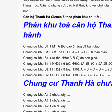
Hạng mục: Căn hộ chung cư, các biệt thự, khu vui chơi giải 
học, …
Căn hộ Thanh Hà Cienco 5 theo phân khu chi tiết .
Phân khu toà căn hộ Tha
hành
Chung cư khu B1.1 M1 A BC cao 6 tầng đã bàn giao.
Chung cư khu B1.3 ( 3 Tòa HH03 A – B – C ) Đã bàn giao
Chung cư khu B1.4 (3 tòa HH01A-B-C) đã bàn giao.
Chung cư khu B1.4 HH02 ( 6 toà HH02 1A-1B-1C + 2A-2B-2C 
Chung cư khu B2.1 HH02 ( 5 tòa HH02 A – B – C – D – E ) đ
Chung cư khu B2.1 HH03 ( 6 tòa HH03 A – B – C – D – E – F
Chung cư Thanh Hà chư
Chung cư khu A1.2 chưa xây …
Chung cư khu A1.3 chưa xây …
Chung cư khu A2.1 chưa xây …..
Chung cư khu A2.8 chưa xây …..