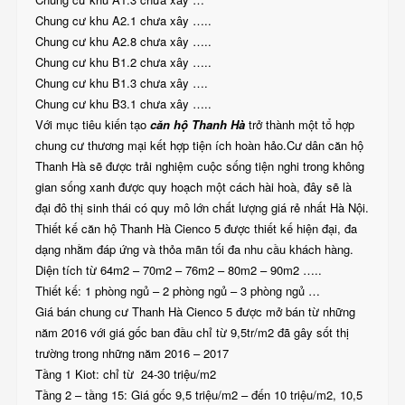
Chung cư khu A2.1 chưa xây …..
Chung cư khu A2.8 chưa xây …..
Chung cư khu B1.2 chưa xây …..
Chung cư khu B1.3 chưa xây ….
Chung cư khu B3.1 chưa xây …..
Với mục tiêu kiến tạo
căn hộ Thanh Hà
trở thành một tổ hợp
chung cư thương mại kết hợp tiện ích hoàn hảo.Cư dân căn hộ
Thanh Hà sẽ được trải nghiệm cuộc sống tiện nghi trong không
gian sống xanh được quy hoạch một cách hài hoà, đây sẽ là
đại đô thị sinh thái có quy mô lớn chất lượng giá rẻ nhất Hà Nội.
Thiết kế căn hộ Thanh Hà Cienco 5 được thiết kế hiện đại, đa
dạng nhằm đáp ứng và thỏa mãn tối đa nhu cầu khách hàng.
Diện tích từ 64m2 – 70m2 – 76m2 – 80m2 – 90m2 …..
Thiết kế: 1 phòng ngủ – 2 phòng ngủ – 3 phòng ngủ …
Giá bán chung cư Thanh Hà Cienco 5 được mở bán từ những
năm 2016 với giá gốc ban đầu chỉ từ 9,5tr/m2 đã gây sốt thị
trường trong những năm 2016 – 2017
Tầng 1 Kiot: chỉ từ 24-30 triệu/m2
Tầng 2 – tầng 15: Giá gốc 9,5 triệu/m2 – đến 10 triệu/m2, 10,5