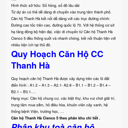
Hình thức sở hữu: Sổ hồng, sổ đỏ lâu dài
Từ dự án có thể dễ dàng di chuyển vào trung tâm thành phố.
Căn hộ Thanh Hà kết nối dễ dàng với các trục đường chính:
Đường cao tốc trên cao, đường quốc lộ 70. Với hệ thống cơ sở
hạ tầng đồng bộ hiện đại, việc di chuyển từ Căn hộ Thanh Hà
Cienco 5 đều thông suốt và nhanh chóng, kết nối thuận tiện với
nhiều tiện ích tại thủ đô.
Quy Hoạch Căn Hộ CC
Thanh Hà
Quy hoạch căn hộ Thanh Hà được xây dựng trên các lô đất
điển hình : A1.2 – A1.3 – A2.1- A2.8 – B1.1 – B1.2 – B1.4 –
B2.1 – B3.1….
Hạng mục: Căn hộ chung cư, các biệt thự, khu vui chơi giải trí,
trung tâm mua sắm, hồ điều hòa, khuôn viên cây xanh, hệ
thống bệnh Viện, trường học, …
Căn hộ Thanh Hà Cienco 5 theo phân khu chi tiết .
Phân khu toà căn hộ