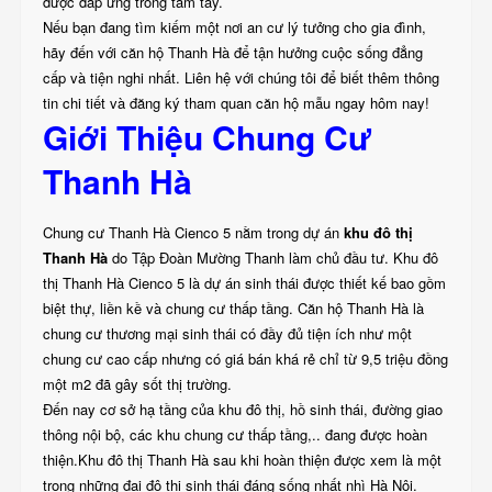
được đáp ứng trong tầm tay.
Nếu bạn đang tìm kiếm một nơi an cư lý tưởng cho gia đình,
hãy đến với căn hộ Thanh Hà để tận hưởng cuộc sống đẳng
cấp và tiện nghi nhất. Liên hệ với chúng tôi để biết thêm thông
tin chi tiết và đăng ký tham quan căn hộ mẫu ngay hôm nay!
Giới Thiệu Chung Cư
Thanh Hà
Chung cư Thanh Hà Cienco 5 nằm trong dự án
khu đô thị
Thanh Hà
do Tập Đoàn Mường Thanh làm chủ đầu tư. Khu đô
thị Thanh Hà Cienco 5 là dự án sinh thái được thiết kế bao gồm
biệt thự, liền kề và chung cư thấp tầng. Căn hộ Thanh Hà là
chung cư thương mại sinh thái có đầy đủ tiện ích như một
chung cư cao cấp nhưng có giá bán khá rẻ chỉ từ 9,5 triệu đồng
một m2 đã gây sốt thị trường.
Đến nay cơ sở hạ tầng của khu đô thị, hồ sinh thái, đường giao
thông nội bộ, các khu chung cư thấp tầng,.. đang được hoàn
thiện.Khu đô thị Thanh Hà sau khi hoàn thiện được xem là một
trong những đại đô thị sinh thái đáng sống nhất nhì Hà Nội.