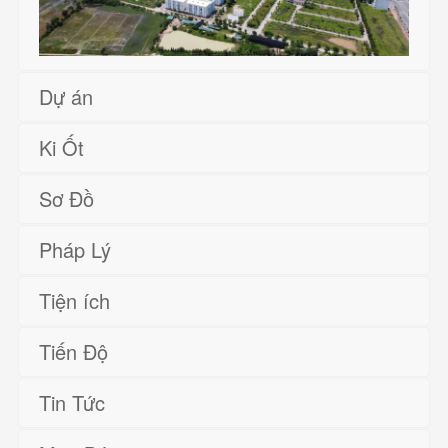
Dự án
Ki Ốt
Sơ Đồ
Pháp Lý
Tiện ích
Tiến Độ
Tin Tức