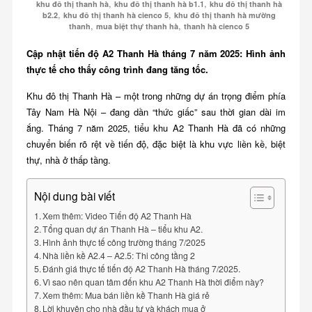
,
,
khu đô thị thanh hà
khu đô thị thanh hà b1.1
khu đô thị thanh hà
,
,
b2.2
khu đô thị thanh hà cienco 5
khu đô thị thanh hà mường
,
,
thanh
mua biệt thự thanh hà
thanh hà cienco 5
Cập nhật tiến độ A2 Thanh Hà tháng 7 năm 2025: Hình ảnh
thực tế cho thấy công trình đang tăng tốc.
Khu đô thị Thanh Hà – một trong những dự án trọng điểm phía
Tây Nam Hà Nội – đang dần “thức giấc” sau thời gian dài im
ắng. Tháng 7 năm 2025, tiểu khu A2 Thanh Hà đã có những
chuyển biến rõ rệt về tiến độ, đặc biệt là khu vực liền kề, biệt
thự, nhà ở thấp tầng.
Nội dung bài viết
Xem thêm: Video Tiến độ A2 Thanh Hà
Tổng quan dự án Thanh Hà – tiểu khu A2.
Hình ảnh thực tế công trường tháng 7/2025
Nhà liền kề A2.4 – A2.5: Thi công tầng 2
Đánh giá thực tế tiến độ A2 Thanh Hà tháng 7/2025.
Vì sao nên quan tâm đến khu A2 Thanh Hà thời điểm này?
Xem thêm: Mua bán liền kề Thanh Hà giá rẻ
Lời khuyên cho nhà đầu tư và khách mua ở