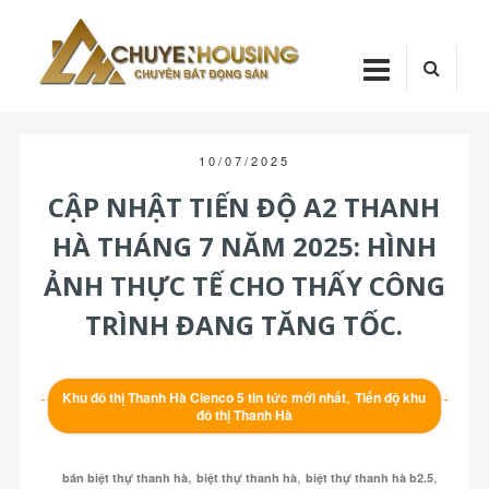
Skip
Chuyenhou
to
content
CHUYENHOUSI
10/07/2025
CẬP NHẬT TIẾN ĐỘ A2 THANH
HÀ THÁNG 7 NĂM 2025: HÌNH
ẢNH THỰC TẾ CHO THẤY CÔNG
TRÌNH ĐANG TĂNG TỐC.
,
Khu đô thị Thanh Hà Cienco 5 tin tức mới nhất
Tiến độ khu
đô thị Thanh Hà
,
,
,
bán biệt thự thanh hà
biệt thự thanh hà
biệt thự thanh hà b2.5