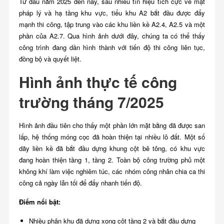
Từ đầu năm 2025 đến nay, sau nhiều tín hiệu tích cực về mặt
pháp lý và hạ tầng khu vực, tiểu khu A2 bắt đầu được đẩy
mạnh thi công, tập trung vào các khu liền kề A2.4, A2.5 và một
phần của A2.7. Qua hình ảnh dưới đây, chúng ta có thể thấy
công trình đang dần hình thành với tiến độ thi công liên tục,
đồng bộ và quyết liệt.
Hình ảnh thực tế công
trường tháng 7/2025
Hình ảnh đầu tiên cho thấy một phần lớn mặt bằng đã được san
lấp, hệ thống móng cọc đã hoàn thiện tại nhiều lô đất. Một số
dãy liền kề đã bắt đầu dựng khung cột bê tông, có khu vực
đang hoàn thiện tầng 1, tầng 2. Toàn bộ công trường phủ một
không khí làm việc nghiêm túc, các nhóm công nhân chia ca thi
công cả ngày lẫn tối để đẩy nhanh tiến độ.
Điểm nổi bật:
Nhiều phân khu đã dựng xong cột tầng 2 và bắt đầu dựng