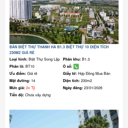
BÁN BIỆT THỰ THANH HÀ B1.3 BIỆT THỰ 10 DIỆN TÍCH
230M2 GIÁ RẺ
Loại hình:
Biệt Thự Song Lập
Phân khu:
B1.3
Phân lô:
BT10
Ô số:
Ưu điểm:
Giá rẻ
Giấy tờ:
Hợp Đồng Mua Bán
Mặt đường:
14
Diện tích:
230m2
Mức giá:
2x Tỷ
Ngày đăng:
23/01/2026
Tiến độ:
Chưa xây dựng