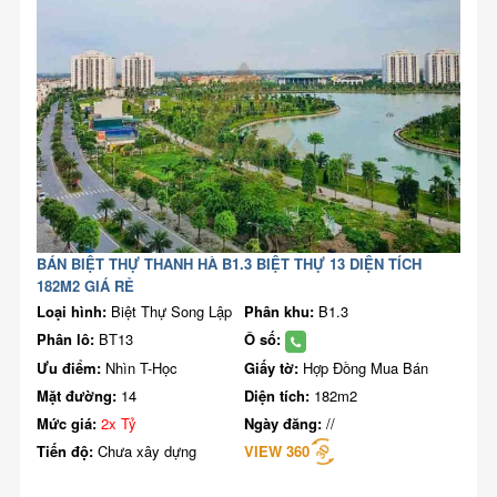
BÁN BIỆT THỰ THANH HÀ B1.3 BIỆT THỰ 13 DIỆN TÍCH
182M2 GIÁ RẺ
Loại hình:
Biệt Thự Song Lập
Phân khu:
B1.3
Phân lô:
BT13
Ô số:
Ưu điểm:
Nhìn T-Học
Giấy tờ:
Hợp Đồng Mua Bán
Mặt đường:
14
Diện tích:
182m2
Mức giá:
2x Tỷ
Ngày đăng:
//
Tiến độ:
Chưa xây dựng
VIEW 360