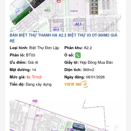
BÁN BIỆT THỰ THANH HÀ A2.2 BIỆT THỰ 03 DT-360M2 GIÁ
RẺ
Loại hình:
Biệt Thự Đơn Lập
Phân khu:
A2.2
Phân lô:
BT03
Ô số:
Ưu điểm:
Giá rẻ
Giấy tờ:
Hợp Đồng Mua Bán
Mặt đường:
14
Diện tích:
360m2
Mức giá:
8x Tr/m2
Ngày đăng:
06/01/2026
Tiến độ:
Đang xây dựng
VIEW 360