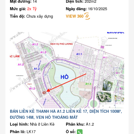
Mặt đường:
14
Diện tích:
202m2
Mức giá:
2x Tỷ
Ngày đăng:
16/10/2025
Tiến độ:
Chưa xây dựng
VIEW 360
BÁN LIỀN KỀ THANH HÀ A1.2 LIỀN KỀ 17, DIỆN TÍCH 100M²,
ĐƯỜNG 14M, VEN HỒ THOÁNG MÁT
Loại hình:
Nhà ở Liền Kề
Phân khu:
A1.2
Phân lô:
LK17
Ô số: