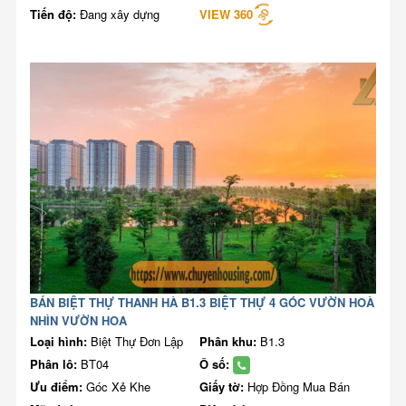
Tiến độ:
Đang xây dựng
VIEW 360
BÁN BIỆT THỰ THANH HÀ B1.3 BIỆT THỰ 4 GÓC VƯỜN HOÀ
NHÌN VƯỜN HOA
Loại hình:
Biệt Thự Đơn Lập
Phân khu:
B1.3
Phân lô:
BT04
Ô số:
Ưu điểm:
Góc Xẻ Khe
Giấy tờ:
Hợp Đồng Mua Bán