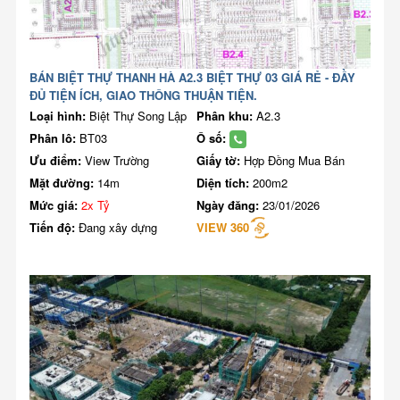
BÁN BIỆT THỰ THANH HÀ A2.3 BIỆT THỰ 03 GIÁ RẺ - ĐẦY
ĐỦ TIỆN ÍCH, GIAO THÔNG THUẬN TIỆN.
Loại hình:
Biệt Thự Song Lập
Phân khu:
A2.3
Phân lô:
BT03
Ô số:
Ưu điểm:
View Trường
Giấy tờ:
Hợp Đồng Mua Bán
Mặt đường:
14m
Diện tích:
200m2
Mức giá:
2x Tỷ
Ngày đăng:
23/01/2026
Tiến độ:
Đang xây dựng
VIEW 360