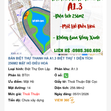
BÁN BIỆT THỰ THANH HÀ A1.3 BIỆT THỰ 1 DIỆN TÍCH
256M2 MẶT HỒ ĐIỀU HOÀ
Loại hình:
Biệt Thự Đơn Lập
Phân khu:
A1.3
Phân lô:
BT01
Ô số:
Ưu điểm:
Mặt Hồ
Giấy tờ:
Thoả Thuận Đặt Cọc
Mặt đường:
14
Diện tích:
256.98m2
Mức giá:
Thoả Thuận
Ngày đăng:
05/01/2026
Tiến độ:
Chưa xây dựng
VIEW 360