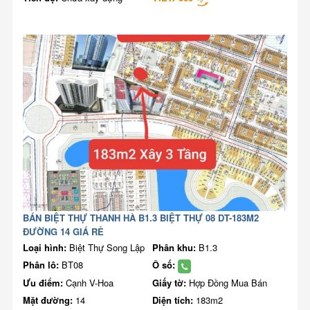
BÁN BIỆT THỰ THANH HÀ B1.3 BIỆT THỰ 08 DT-183M2
ĐƯỜNG 14 GIÁ RẺ
Loại hình:
Biệt Thự Song Lập
Phân khu:
B1.3
Phân lô:
BT08
Ô số:
Ưu điểm:
Cạnh V-Hoa
Giấy tờ:
Hợp Đồng Mua Bán
Mặt đường:
14
Diện tích:
183m2