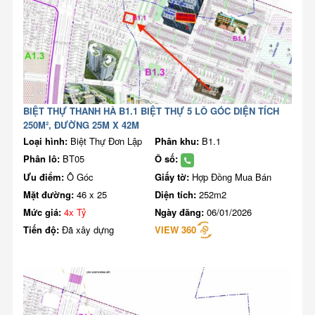
BIỆT THỰ THANH HÀ B1.1 BIỆT THỰ 5 LÔ GÓC DIỆN TÍCH
250M², ĐƯỜNG 25M X 42M
Loại hình:
Biệt Thự Đơn Lập
Phân khu:
B1.1
Phân lô:
BT05
Ô số:
Ưu điểm:
Ô Góc
Giấy tờ:
Hợp Đồng Mua Bán
Mặt đường:
46 x 25
Diện tích:
252m2
Mức giá:
4x Tỷ
Ngày đăng:
06/01/2026
Tiến độ:
Đã xây dựng
VIEW 360