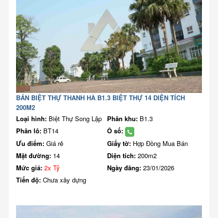
BÁN BIỆT THỰ THANH HÀ B1.3 BIỆT THỰ 14 DIỆN TÍCH
200M2
Loại hình:
Biệt Thự Song Lập
Phân khu:
B1.3
Phân lô:
BT14
Ô số:
Ưu điểm:
Giá rẻ
Giấy tờ:
Hợp Đồng Mua Bán
Mặt đường:
14
Diện tích:
200m2
Mức giá:
2x Tỷ
Ngày đăng:
23/01/2026
Tiến độ:
Chưa xây dựng