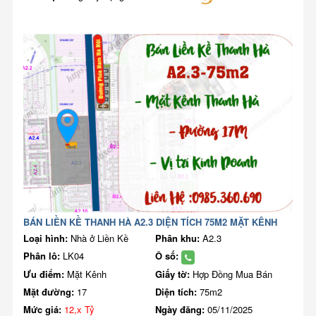
BÁN LIỀN KỀ THANH HÀ A2.3 DIỆN TÍCH 75M2 MẶT KÊNH
Loại hình:
Nhà ở Liền Kề
Phân khu:
A2.3
Phân lô:
LK04
Ô số:
Ưu điểm:
Mặt Kênh
Giấy tờ:
Hợp Đồng Mua Bán
Mặt đường:
17
Diện tích:
75m2
Mức giá:
12,x Tỷ
Ngày đăng:
05/11/2025