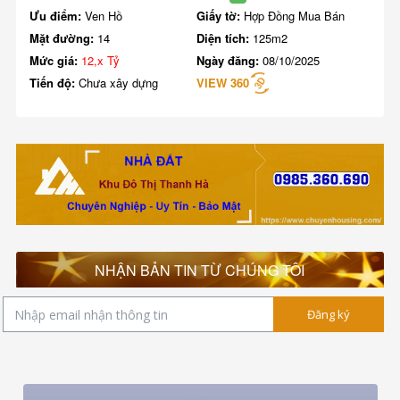
Ưu điểm:
Ven Hồ
Giấy tờ:
Hợp Đồng Mua Bán
Mặt đường:
14
Diện tích:
125m2
Mức giá:
12,x Tỷ
Ngày đăng:
08/10/2025
Tiến độ:
Chưa xây dựng
VIEW 360
NHẬN BẢN TIN TỪ CHÚNG TÔI
Đăng ký