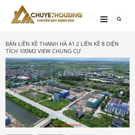
Skip
Chuyenhou
to
content
CHUYENHOUSI
BÁN LIỀN KỀ THANH HÀ A1.2 LIỀN KỀ 8 DIỆN
TÍCH 100M2 VIEW CHUNG CƯ