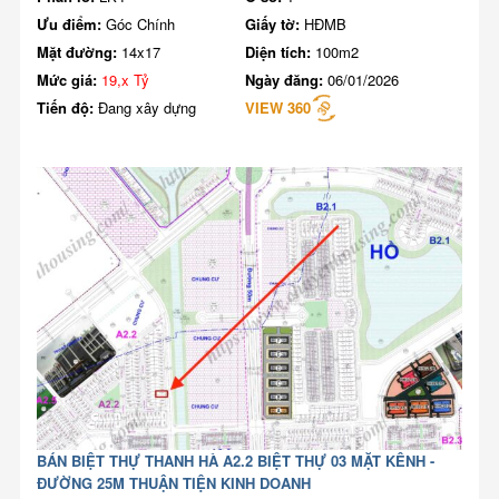
Ưu điểm:
Góc Chính
Giấy tờ:
HĐMB
Mặt đường:
14x17
Diện tích:
100m2
Mức giá:
19,x Tỷ
Ngày đăng:
06/01/2026
Tiến độ:
Đang xây dựng
VIEW 360
BÁN BIỆT THỰ THANH HÀ A2.2 BIỆT THỰ 03 MẶT KÊNH -
ĐƯỜNG 25M THUẬN TIỆN KINH DOANH