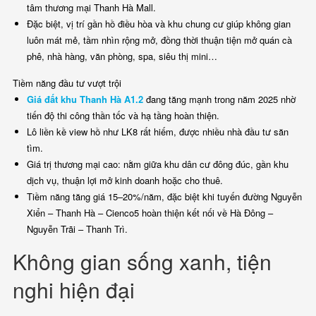
tâm thương mại Thanh Hà Mall.
Đặc biệt, vị trí gần hồ điều hòa và khu chung cư giúp không gian
luôn mát mẻ, tầm nhìn rộng mở, đồng thời thuận tiện mở quán cà
phê, nhà hàng, văn phòng, spa, siêu thị mini…
Tiềm năng đầu tư vượt trội
Giá đất khu Thanh Hà A1.2
đang tăng mạnh trong năm 2025 nhờ
tiến độ thi công thần tốc và hạ tầng hoàn thiện.
Lô liền kề view hồ như LK8 rất hiếm, được nhiều nhà đầu tư săn
tìm.
Giá trị thương mại cao: nằm giữa khu dân cư đông đúc, gần khu
dịch vụ, thuận lợi mở kinh doanh hoặc cho thuê.
Tiềm năng tăng giá 15–20%/năm, đặc biệt khi tuyến đường Nguyễn
Xiển – Thanh Hà – Cienco5 hoàn thiện kết nối về Hà Đông –
Nguyễn Trãi – Thanh Trì.
Không gian sống xanh, tiện
nghi hiện đại