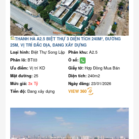
THANH HÀ A2.5 BIỆT THỰ 3 DIỆN TÍCH 240M², ĐƯỜNG
25M, VỊ TRÍ ĐẮC ĐỊA, ĐANG XÂY DỰNG
Loại hình:
Biệt Thự Song Lập
Phân khu:
A2.5
Phân lô:
BT03
Ô số:
Ưu điểm:
Vị trí KD
Giấy tờ:
Hợp Đồng Mua Bán
Mặt đường:
25
Diện tích:
240m2
Mức giá:
3x Tỷ
Ngày đăng:
23/01/2026
Tiến độ:
Đang xây dựng
VIEW 360