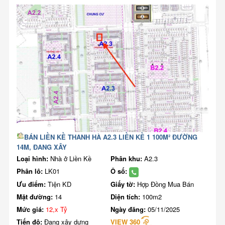
BÁN LIỀN KỀ THANH HÀ A2.3 LIỀN KỀ 1 100M² ĐƯỜNG
14M, ĐANG XÂY
Loại hình:
Nhà ở Liền Kề
Phân khu:
A2.3
Phân lô:
LK01
Ô số:
Ưu điểm:
Tiện KD
Giấy tờ:
Hợp Đồng Mua Bán
Mặt đường:
14
Diện tích:
100m2
Mức giá:
12,x Tỷ
Ngày đăng:
05/11/2025
Tiến độ:
Đang xây dựng
VIEW 360