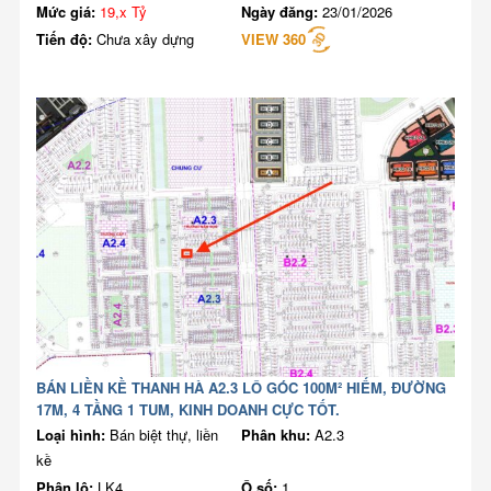
Mức giá:
19,x Tỷ
Ngày đăng:
23/01/2026
Tiến độ:
Chưa xây dựng
VIEW 360
BÁN LIỀN KỀ THANH HÀ A2.3 LÔ GÓC 100M² HIẾM, ĐƯỜNG
17M, 4 TẦNG 1 TUM, KINH DOANH CỰC TỐT.
Loại hình:
Bán biệt thự, liền
Phân khu:
A2.3
kề
Phân lô:
LK4
Ô số:
1