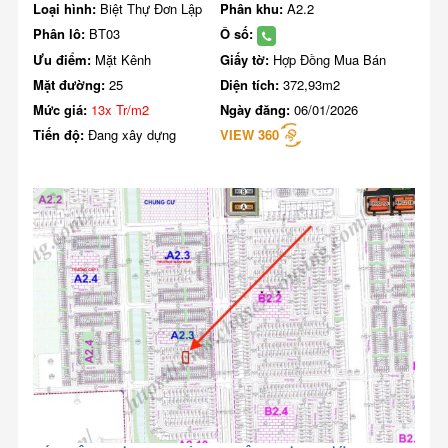
Loại hình:
Biệt Thự Đơn Lập
Phân khu:
A2.2
Phân lô:
BT03
Ô số:
Ưu điểm:
Mặt Kênh
Giấy tờ:
Hợp Đồng Mua Bán
Mặt đường:
25
Diện tích:
372,93m2
Mức giá:
13x Tr/m2
Ngày đăng:
06/01/2026
Tiến độ:
Đang xây dựng
VIEW 360