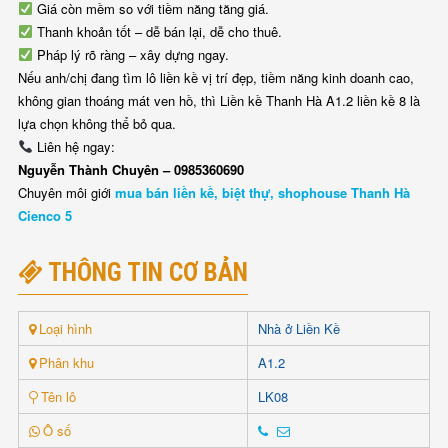
Giá còn mềm so với tiềm năng tăng giá.
Thanh khoản tốt – dễ bán lại, dễ cho thuê.
Pháp lý rõ ràng – xây dựng ngay.
Nếu anh/chị đang tìm lô liền kề vị trí đẹp, tiềm năng kinh doanh cao,
không gian thoáng mát ven hồ, thì Liền kề Thanh Hà A1.2 liền kề 8 là
lựa chọn không thể bỏ qua.
Liên hệ ngay:
Nguyễn Thành Chuyên – 0985360690
Chuyên môi giới
mua bán liền kề, biệt thự, shophouse Thanh Hà
Cienco 5
THÔNG TIN CƠ BẢN
Loại hình
Nhà ở Liền Kề
Phân khu
A1.2
Tên lô
LK08
Ô số