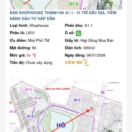
BÁN SHOPHOUSE THANH HÀ A1.1 - VỊ TRÍ ĐẮC ĐỊA, TIỀM
NĂNG ĐẦU TƯ HẤP DẪN
Loại hình:
Shophouse
Phân khu:
A1.1
Phân lô:
LK01
Ô số:
Ưu điểm:
Nhà Phố TM
Giấy tờ:
Hợp Đồng Mua Bán
Mặt đường:
60
Diện tích:
300m2
Mức giá:
6x Tỷ
Ngày đăng:
06/01/2026
Tiến độ:
Chưa xây dựng
VIEW 360