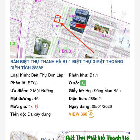
BÁN BIỆT THỰ THANH HÀ B1.1 BIỆT THỰ 3 MẶT THOÁNG
DIỆN TÍCH 288M²
Loại hình:
Biệt Thự Đơn Lập
Phân khu:
B1.1
Phân lô:
BT03
Ô số:
Ưu điểm:
2 Mặt Đường
Giấy tờ:
Hợp Đồng Mua Bán
Mặt đường:
46
Diện tích:
288m2
Mức giá:
4x Tỷ
Ngày đăng:
05/01/2026
Tiến độ:
Đã xây dựng
VIEW 360