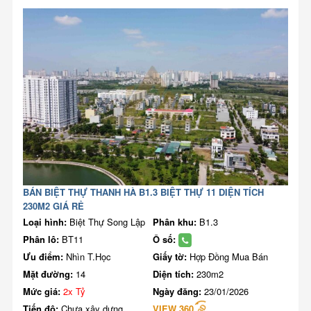
BÁN BIỆT THỰ THANH HÀ B1.3 BIỆT THỰ 11 DIỆN TÍCH
230M2 GIÁ RẺ
Loại hình:
Biệt Thự Song Lập
Phân khu:
B1.3
Phân lô:
BT11
Ô số:
Ưu điểm:
Nhìn T.Học
Giấy tờ:
Hợp Đồng Mua Bán
Mặt đường:
14
Diện tích:
230m2
Mức giá:
2x Tỷ
Ngày đăng:
23/01/2026
Tiến độ:
Chưa xây dựng
VIEW 360