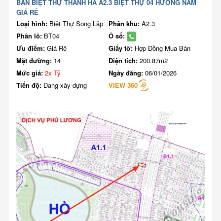
BÁN BIỆT THỰ THANH HÀ A2.3 BIỆT THỰ 04 HƯỚNG NAM
GIÁ RẺ
Loại hình:
Biệt Thự Song Lập
Phân khu:
A2.3
Phân lô:
BT04
Ô số:
Ưu điểm:
Giá Rẻ
Giấy tờ:
Hợp Đồng Mua Bán
Mặt đường:
14
Diện tích:
200.87m2
Mức giá:
2x Tỷ
Ngày đăng:
06/01/2026
Tiến độ:
Đang xây dựng
VIEW 360