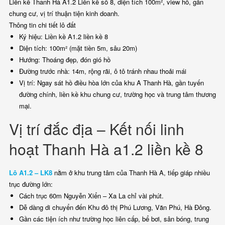
Liền kề Thanh Hà A1.2 Liền kề số 8, diện tích 100m², view hồ, gần
chung cư, vị trí thuận tiện kinh doanh.
Thông tin chi tiết lô đất
Ký hiệu: Liền kề A1.2 liền kề 8
Diện tích: 100m² (mặt tiền 5m, sâu 20m)
Hướng: Thoáng đẹp, đón gió hồ
Đường trước nhà: 14m, rộng rãi, ô tô tránh nhau thoải mái
Vị trí: Ngay sát hồ điều hòa lớn của khu A Thanh Hà, gần tuyến
đường chính, liền kề khu chung cư, trường học và trung tâm thương
mại.
Vị trí đắc địa – Kết nối linh
hoạt Thanh Hà a1.2 liền kề 8
Lô A1.2 – LK8
nằm ở khu trung tâm của Thanh Hà A, tiếp giáp nhiều
trục đường lớn:
Cách trục 60m Nguyễn Xiển – Xa La chỉ vài phút.
Dễ dàng di chuyển đến Khu đô thị Phú Lương, Văn Phú, Hà Đông.
Gần các tiện ích như trường học liên cấp, bể bơi, sân bóng, trung