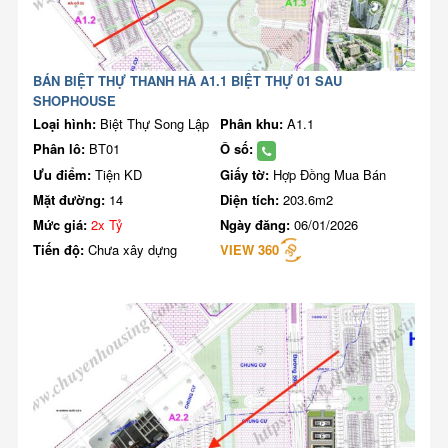
BÁN BIỆT THỰ THANH HÀ A1.1 BIỆT THỰ 01 SAU
SHOPHOUSE
Loại hình:
Biệt Thự Song Lập
Phân khu:
A1.1
Phân lô:
BT01
Ô số:
Ưu điểm:
Tiện KD
Giấy tờ:
Hợp Đồng Mua Bán
Mặt đường:
14
Diện tích:
203.6m2
Mức giá:
2x Tỷ
Ngày đăng:
06/01/2026
Tiến độ:
Chưa xây dựng
VIEW 360