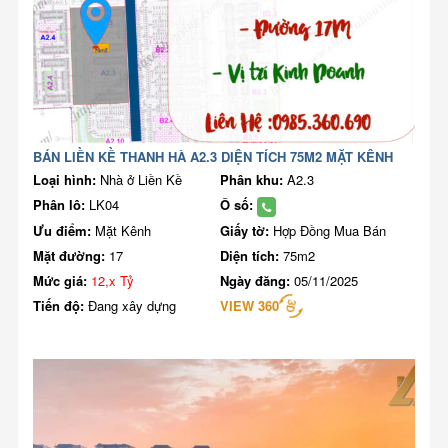
BÁN LIỀN KỀ THANH HÀ A2.3 DIỆN TÍCH 75M2 MẶT KÊNH
Loại hình:
Nhà ở Liền Kề
Phân khu:
A2.3
Phân lô:
LK04
Ô số:
Ưu điểm:
Mặt Kênh
Giấy tờ:
Hợp Đồng Mua Bán
Mặt đường:
17
Diện tích:
75m2
Mức giá:
12,x Tỷ
Ngày đăng:
05/11/2025
Tiến độ:
Đang xây dựng
VIEW 360