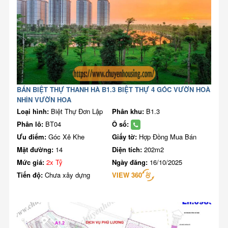
BÁN BIỆT THỰ THANH HÀ B1.3 BIỆT THỰ 4 GÓC VƯỜN HOÀ
NHÌN VƯỜN HOA
Loại hình:
Biệt Thự Đơn Lập
Phân khu:
B1.3
Phân lô:
BT04
Ô số:
Ưu điểm:
Góc Xẻ Khe
Giấy tờ:
Hợp Đồng Mua Bán
Mặt đường:
14
Diện tích:
202m2
Mức giá:
2x Tỷ
Ngày đăng:
16/10/2025
Tiến độ:
Chưa xây dựng
VIEW 360