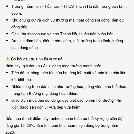
Trường mầm non – tiểu học – THCS Thanh Hà nằm trong bán kính
300m.
Khu chung cư và dịch vụ thương mại hoạt động sôi động, dân cư
đông đúc.
Gần khu shophouse và chợ Thanh Hà, thuận tiện buôn bán.
An ninh đảm bảo, điện nước ngầm, môi trường trong lành, không
gian đáng sống.
Cơ hội đầu tư sinh lời vượt trội
Hiện nay, giá đất khu A1.2 đang tăng trưởng mạnh nhờ:
Tiến độ thi công thần tốc của hạ tầng kỹ thuật và các khu nhà liền
kề, biệt thự.
Nhiều công trình dân sinh như trường học, công viên, khu thể thao,
trung tâm thương mại đang hoàn thiện.
Giao dịch mua bán sôi động, đặc biệt các lô ven hồ, đường 14m
luôn được săn đón vì vừa đẹp vừa hiếm.
Nếu mua ở thời điểm này, anh/chị hoàn toàn có thể kỳ vọng biên độ
tăng giá 15–25%/năm khi toàn khu hoàn thiện đồng bộ trong năm
2026.