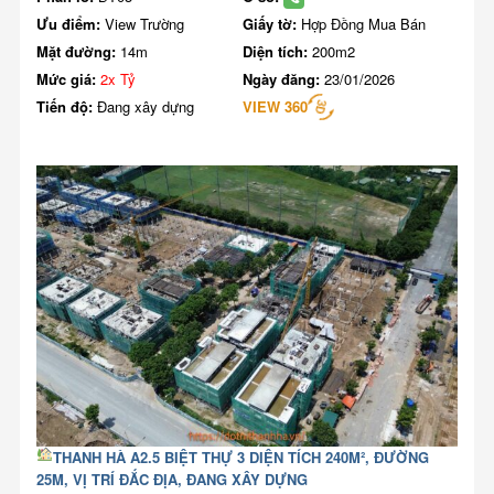
Ưu điểm:
View Trường
Giấy tờ:
Hợp Đồng Mua Bán
Mặt đường:
14m
Diện tích:
200m2
Mức giá:
2x Tỷ
Ngày đăng:
23/01/2026
Tiến độ:
Đang xây dựng
VIEW 360
THANH HÀ A2.5 BIỆT THỰ 3 DIỆN TÍCH 240M², ĐƯỜNG
25M, VỊ TRÍ ĐẮC ĐỊA, ĐANG XÂY DỰNG