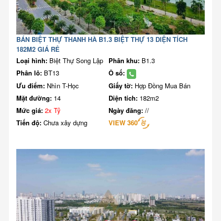
BÁN BIỆT THỰ THANH HÀ B1.3 BIỆT THỰ 13 DIỆN TÍCH
182M2 GIÁ RẺ
Loại hình:
Biệt Thự Song Lập
Phân khu:
B1.3
Phân lô:
BT13
Ô số:
Ưu điểm:
Nhìn T-Học
Giấy tờ:
Hợp Đồng Mua Bán
Mặt đường:
14
Diện tích:
182m2
Mức giá:
2x Tỷ
Ngày đăng:
//
Tiến độ:
Chưa xây dựng
VIEW 360