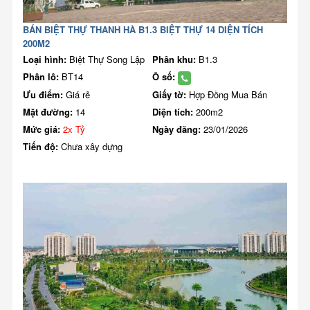
BÁN BIỆT THỰ THANH HÀ B1.3 BIỆT THỰ 14 DIỆN TÍCH
200M2
Loại hình:
Biệt Thự Song Lập
Phân khu:
B1.3
Phân lô:
BT14
Ô số:
Ưu điểm:
Giá rẻ
Giấy tờ:
Hợp Đồng Mua Bán
Mặt đường:
14
Diện tích:
200m2
Mức giá:
2x Tỷ
Ngày đăng:
23/01/2026
Tiến độ:
Chưa xây dựng