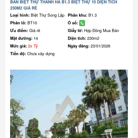
BÁN BIỆT THỰ THANH HÀ B1.3 BIỆT THỰ 10 DIỆN TÍCH
230M2 GIÁ RẺ
Loại hình:
Biệt Thự Song Lập
Phân khu:
B1.3
Phân lô:
BT10
Ô số:
Ưu điểm:
Giá rẻ
Giấy tờ:
Hợp Đồng Mua Bán
Mặt đường:
14
Diện tích:
230m2
Mức giá:
2x Tỷ
Ngày đăng:
23/01/2026
Tiến độ:
Chưa xây dựng