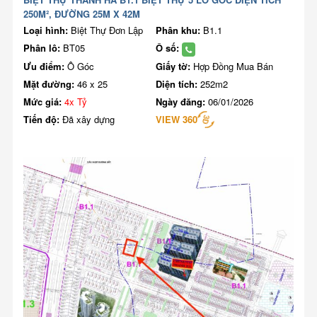
250M², ĐƯỜNG 25M X 42M
Loại hình:
Biệt Thự Đơn Lập
Phân khu:
B1.1
Phân lô:
BT05
Ô số:
Ưu điểm:
Ô Góc
Giấy tờ:
Hợp Đồng Mua Bán
Mặt đường:
46 x 25
Diện tích:
252m2
Mức giá:
4x Tỷ
Ngày đăng:
06/01/2026
Tiến độ:
Đã xây dựng
VIEW 360