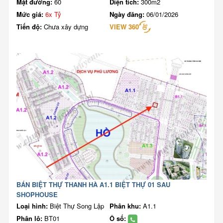
Mặt đường:
60
Diện tích:
300m2
Mức giá:
6x Tỷ
Ngày đăng:
06/01/2026
Tiến độ:
Chưa xây dựng
VIEW 360
BÁN BIỆT THỰ THANH HÀ A1.1 BIỆT THỰ 01 SAU
SHOPHOUSE
Loại hình:
Biệt Thự Song Lập
Phân khu:
A1.1
Phân lô:
BT01
Ô số: