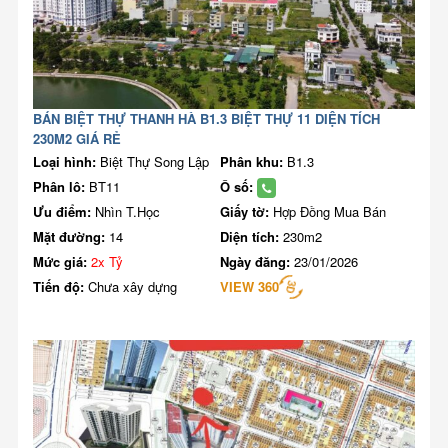
BÁN BIỆT THỰ THANH HÀ B1.3 BIỆT THỰ 11 DIỆN TÍCH
230M2 GIÁ RẺ
Loại hình:
Biệt Thự Song Lập
Phân khu:
B1.3
Phân lô:
BT11
Ô số:
Ưu điểm:
Nhìn T.Học
Giấy tờ:
Hợp Đồng Mua Bán
Mặt đường:
14
Diện tích:
230m2
Mức giá:
2x Tỷ
Ngày đăng:
23/01/2026
Tiến độ:
Chưa xây dựng
VIEW 360