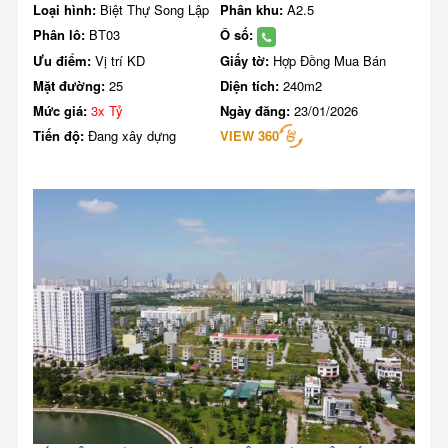
Loại hình:
Biệt Thự Song Lập
Phân khu:
A2.5
Phân lô:
BT03
Ô số:
Ưu điểm:
Vị trí KD
Giấy tờ:
Hợp Đồng Mua Bán
Mặt đường:
25
Diện tích:
240m2
Mức giá:
3x Tỷ
Ngày đăng:
23/01/2026
Tiến độ:
Đang xây dựng
VIEW 360