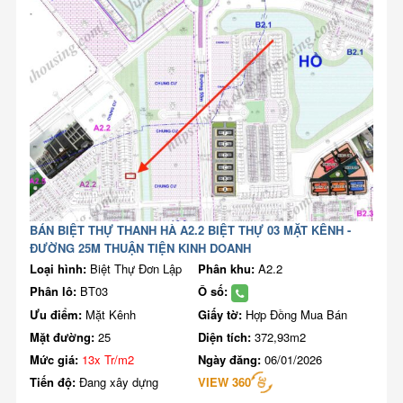
BÁN BIỆT THỰ THANH HÀ A2.2 BIỆT THỰ 03 MẶT KÊNH -
ĐƯỜNG 25M THUẬN TIỆN KINH DOANH
Loại hình:
Biệt Thự Đơn Lập
Phân khu:
A2.2
Phân lô:
BT03
Ô số:
Ưu điểm:
Mặt Kênh
Giấy tờ:
Hợp Đồng Mua Bán
Mặt đường:
25
Diện tích:
372,93m2
Mức giá:
13x Tr/m2
Ngày đăng:
06/01/2026
Tiến độ:
Đang xây dựng
VIEW 360