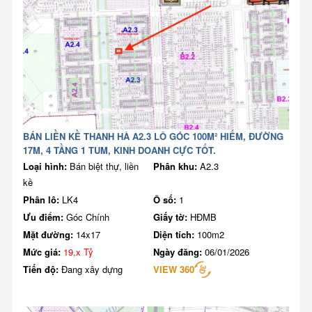
BÁN LIỀN KỀ THANH HÀ A2.3 LÔ GÓC 100M² HIẾM, ĐƯỜNG
17M, 4 TẦNG 1 TUM, KINH DOANH CỰC TỐT.
Loại hình:
Bán biệt thự, liền
Phân khu:
A2.3
kề
Phân lô:
LK4
Ô số:
1
Ưu điểm:
Góc Chính
Giấy tờ:
HĐMB
Mặt đường:
14x17
Diện tích:
100m2
Mức giá:
19,x Tỷ
Ngày đăng:
06/01/2026
Tiến độ:
Đang xây dựng
VIEW 360