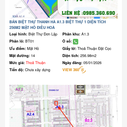
BÁN BIỆT THỰ THANH HÀ A1.3 BIỆT THỰ 1 DIỆN TÍCH
256M2 MẶT HỒ ĐIỀU HOÀ
Loại hình:
Biệt Thự Đơn Lập
Phân khu:
A1.3
Phân lô:
BT01
Ô số:
Ưu điểm:
Mặt Hồ
Giấy tờ:
Thoả Thuận Đặt Cọc
Mặt đường:
14
Diện tích:
256.98m2
Mức giá:
Thoả Thuận
Ngày đăng:
05/01/2026
Tiến độ:
Chưa xây dựng
VIEW 360