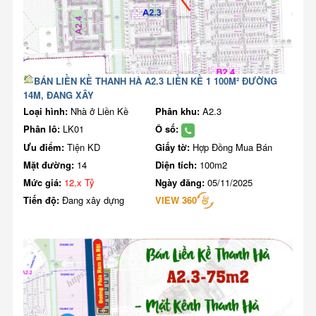
BÁN LIỀN KỀ THANH HÀ A2.3 LIỀN KỀ 1 100M² ĐƯỜNG
14M, ĐANG XÂY
Loại hình:
Nhà ở Liền Kề
Phân khu:
A2.3
Phân lô:
LK01
Ô số:
Ưu điểm:
Tiện KD
Giấy tờ:
Hợp Đồng Mua Bán
Mặt đường:
14
Diện tích:
100m2
Mức giá:
12,x Tỷ
Ngày đăng:
05/11/2025
Tiến độ:
Đang xây dựng
VIEW 360