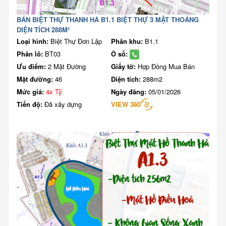
BÁN BIỆT THỰ THANH HÀ B1.1 BIỆT THỰ 3 MẶT THOÁNG
DIỆN TÍCH 288M²
Loại hình:
Biệt Thự Đơn Lập
Phân khu:
B1.1
Phân lô:
BT03
Ô số:
Ưu điểm:
2 Mặt Đường
Giấy tờ:
Hợp Đồng Mua Bán
Mặt đường:
46
Diện tích:
288m2
Mức giá:
4x Tỷ
Ngày đăng:
05/01/2026
Tiến độ:
Đã xây dựng
VIEW 360