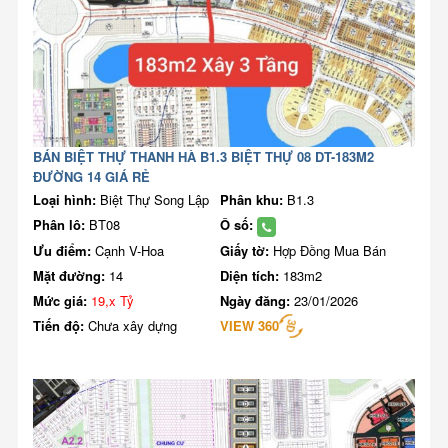
BÁN BIỆT THỰ THANH HÀ B1.3 BIỆT THỰ 08 DT-183M2
ĐƯỜNG 14 GIÁ RẺ
Loại hình:
Biệt Thự Song Lập
Phân khu:
B1.3
Phân lô:
BT08
Ô số:
Ưu điểm:
Cạnh V-Hoa
Giấy tờ:
Hợp Đồng Mua Bán
Mặt đường:
14
Diện tích:
183m2
Mức giá:
19,x Tỷ
Ngày đăng:
23/01/2026
Tiến độ:
Chưa xây dựng
VIEW 360