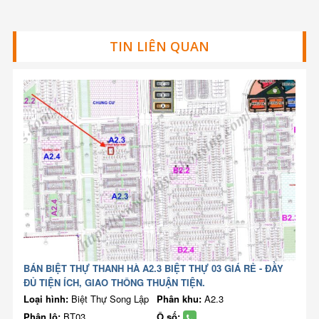
TIN LIÊN QUAN
BÁN BIỆT THỰ THANH HÀ A2.3 BIỆT THỰ 03 GIÁ RẺ - ĐẦY
ĐỦ TIỆN ÍCH, GIAO THÔNG THUẬN TIỆN.
Loại hình:
Biệt Thự Song Lập
Phân khu:
A2.3
Phân lô:
BT03
Ô số: