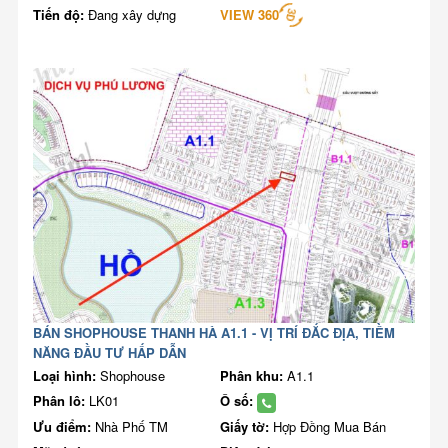
Tiến độ:
Đang xây dựng
VIEW 360
BÁN SHOPHOUSE THANH HÀ A1.1 - VỊ TRÍ ĐẮC ĐỊA, TIỀM
NĂNG ĐẦU TƯ HẤP DẪN
Loại hình:
Shophouse
Phân khu:
A1.1
Phân lô:
LK01
Ô số:
Ưu điểm:
Nhà Phố TM
Giấy tờ:
Hợp Đồng Mua Bán