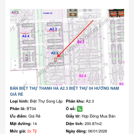
BÁN BIỆT THỰ THANH HÀ A2.3 BIỆT THỰ 04 HƯỚNG NAM
GIÁ RẺ
Loại hình:
Biệt Thự Song Lập
Phân khu:
A2.3
Phân lô:
BT04
Ô số:
Ưu điểm:
Giá Rẻ
Giấy tờ:
Hợp Đồng Mua Bán
Mặt đường:
14
Diện tích:
200.87m2
Mức giá:
2x Tỷ
Ngày đăng:
06/01/2026