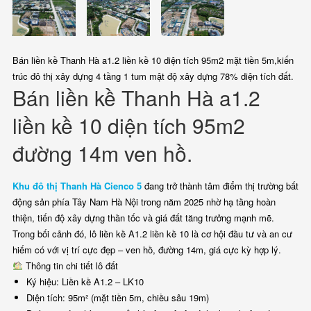
Bán liền kề Thanh Hà a1.2 liền kề 10 diện tích 95m2 mặt tiền 5m,kiến
trúc đô thị xây dựng 4 tầng 1 tum mật độ xây dựng 78% diện tích đất.
Bán liền kề Thanh Hà a1.2
liền kề 10 diện tích 95m2
đường 14m ven hồ.
Khu đô thị Thanh Hà Cienco 5
đang trở thành tâm điểm thị trường bất
động sản phía Tây Nam Hà Nội trong năm 2025 nhờ hạ tầng hoàn
thiện, tiến độ xây dựng thần tốc và giá đất tăng trưởng mạnh mẽ.
Trong bối cảnh đó, lô liền kề A1.2 liền kề 10 là cơ hội đầu tư và an cư
hiếm có với vị trí cực đẹp – ven hồ, đường 14m, giá cực kỳ hợp lý.
Thông tin chi tiết lô đất
Ký hiệu: Liền kề A1.2 – LK10
Diện tích: 95m² (mặt tiền 5m, chiều sâu 19m)