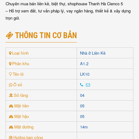
Chuyên mua bán liền kề, biệt thự, shophouse Thanh Hà Cienco 5
– Hỗ trợ xem đất, tư vấn pháp lý, vay ngân hàng, thiết kế & xây dựng
trọn gói.
THÔNG TIN CƠ BẢN
Loại hình
Nhà ở Liền Kề
Phân khu
A1.2
Tên lô
LK10
Ô số
Số tầng
04
Mặt tiền
05
Mặt hậu
05
Mặt đường
14m
Hướng ban công