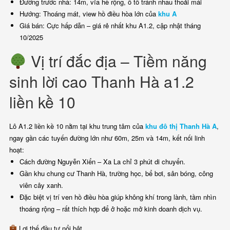
Đường trước nhà: 14m, vỉa hè rộng, ô tô tránh nhau thoải mái
Hướng: Thoáng mát, view hồ điều hòa lớn của
khu A
Giá bán: Cực hấp dẫn – giá rẻ nhất khu A1.2, cập nhật tháng
10/2025
Vị trí đắc địa – Tiềm năng
sinh lời cao Thanh Hà a1.2
liền kề 10
Lô A1.2 liền kề 10 nằm tại khu trung tâm của
khu đô thị Thanh Hà A
,
ngay gần các tuyến đường lớn như 60m, 25m và 14m, kết nối linh
hoạt:
Cách đường Nguyễn Xiển – Xa La chỉ 3 phút di chuyển.
Gần khu chung cư Thanh Hà, trường học, bể bơi, sân bóng, công
viên cây xanh.
Đặc biệt vị trí ven hồ điều hòa giúp không khí trong lành, tầm nhìn
thoáng rộng – rất thích hợp để ở hoặc mở kinh doanh dịch vụ.
Lợi thế đầu tư nổi bật