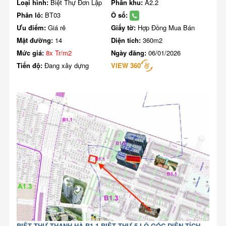
Loại hình:
Biệt Thự Đơn Lập
Phân khu:
A2.2
Phân lô:
BT03
Ô số:
Ưu điểm:
Giá rẻ
Giấy tờ:
Hợp Đồng Mua Bán
Mặt đường:
14
Diện tích:
360m2
Mức giá:
8x Tr/m2
Ngày đăng:
06/01/2026
Tiến độ:
Đang xây dựng
VIEW 360
BIỆT THỰ THANH HÀ B1.1 BIỆT THỰ 5 LÔ GÓC DIỆN TÍCH