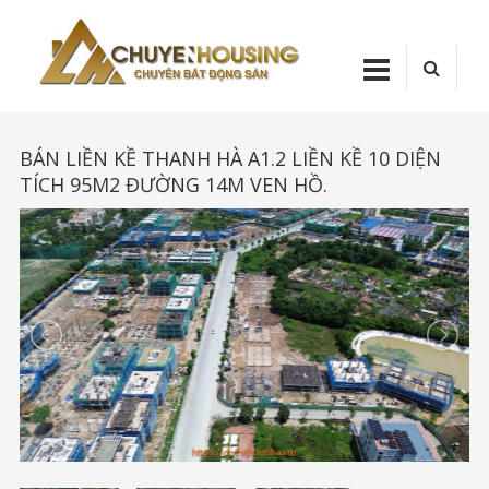
Skip
Chuyenhou
to
content
CHUYENHOUSI
BÁN LIỀN KỀ THANH HÀ A1.2 LIỀN KỀ 10 DIỆN
TÍCH 95M2 ĐƯỜNG 14M VEN HỒ.