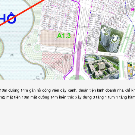
 10m đường 14m gần hồ công viên cây xanh, thuận tiện kinh doanh nhà khỉ k
0m2 mặt tiền 10m mặt đường 14m kiến trúc xây dựng 3 tầng 1 tum 1 tầng hầ