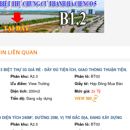
IN LIÊN QUAN
3 BIỆT THỰ 03 GIÁ RẺ - ĐẦY ĐỦ TIỆN ÍCH, GIAO THÔNG THUẬN TIỆN.
Phân khu:
A2.3
Phân lô:
BT03
Ưu điểm:
View Trường
Giấy tờ:
Hợp Đồng Mua Bán
Diện tích:
200m2
Mức giá:
2x Tỷ
Tiến độ:
Đang xây dựng
VIEW 360
3 DIỆN TÍCH 240M², ĐƯỜNG 25M, VỊ TRÍ ĐẮC ĐỊA, ĐANG XÂY DỰNG
Phân khu:
A2.5
Phân lô:
BT03