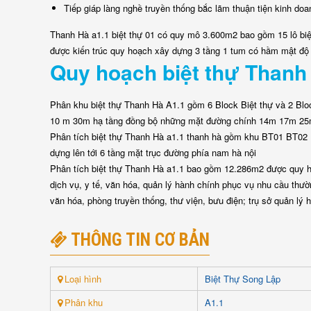
Tiếp giáp làng nghề truyền thống bắc lãm thuận tiện kinh doa
Thanh Hà a1.1 biệt thự 01 có quy mô 3.600m2 bao gồm 15 lô biệ
được kiến trúc quy hoạch xây dựng 3 tầng 1 tum có hầm mật độ 
Quy hoạch biệt thự Thanh
Phân khu biệt thự Thanh Hà A1.1 gồm 6 Block Biệt thự và 2 B
10 m 30m hạ tầng đồng bộ những mặt đường chính 14m 17m 2
Phân tích biệt thự Thanh Hà a1.1 thanh hà gồm khu BT01 BT02
dựng lên tới 6 tầng mặt trục đường phía nam hà nội
Phân tích biệt thự Thanh Hà a1.1 bao gồm 12.286m2 được quy ho
dịch vụ, y tế, văn hóa, quản lý hành chính phục vụ nhu cầu thườ
văn hóa, phòng truyền thống, thư viện, bưu điện; trụ sở quản lý h
THÔNG TIN CƠ BẢN
Loại hình
Biệt Thự Song Lập
Phân khu
A1.1