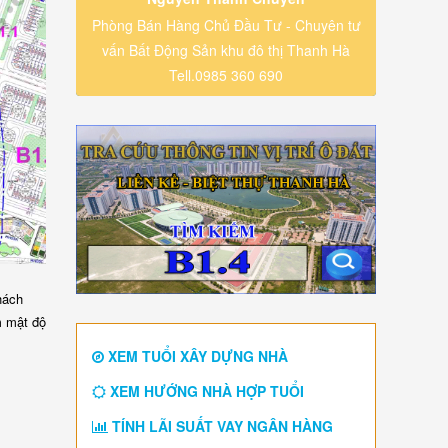
Phòng Bán Hàng Chủ Đầu Tư - Chuyên tư
vấn Bất Động Sản khu đô thị Thanh Hà
Tell.0985 360 690
hách
m mật độ
XEM TUỔI XÂY DỰNG NHÀ
XEM HƯỚNG NHÀ HỢP TUỔI
TÍNH LÃI SUẤT VAY NGÂN HÀNG