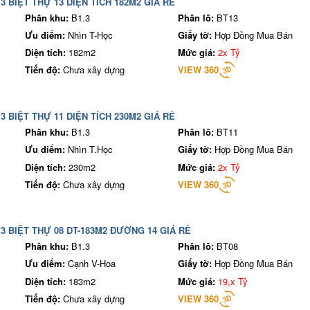
3 BIỆT THỰ 13 DIỆN TÍCH 182M2 GIÁ RẺ
Phân khu:
B1.3
Phân lô:
BT13
Ưu điểm:
Nhìn T-Học
Giấy tờ:
Hợp Đồng Mua Bán
Diện tích:
182m2
Mức giá:
2x Tỷ
Tiến độ:
Chưa xây dựng
VIEW 360
3 BIỆT THỰ 11 DIỆN TÍCH 230M2 GIÁ RẺ
Phân khu:
B1.3
Phân lô:
BT11
Ưu điểm:
Nhìn T.Học
Giấy tờ:
Hợp Đồng Mua Bán
Diện tích:
230m2
Mức giá:
2x Tỷ
Tiến độ:
Chưa xây dựng
VIEW 360
3 BIỆT THỰ 08 DT-183M2 ĐƯỜNG 14 GIÁ RẺ
Phân khu:
B1.3
Phân lô:
BT08
Ưu điểm:
Cạnh V-Hoa
Giấy tờ:
Hợp Đồng Mua Bán
Diện tích:
183m2
Mức giá:
19,x Tỷ
Tiến độ:
Chưa xây dựng
VIEW 360