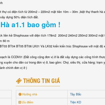
nh
t thự có diện tích từ 200m2 – 220m2 mặt tiền 10m – 30m ,biệt thự thanh hà 
xây dựng 50% diện tích đất.
 Hà a1.1 bao gồm !
lock liền kề Shophouse với diện tích 178m2 200m2 240m2 250m2 300m2 mặt t
5m 60 m
 BT03 BT04 BT05 BT06 LK01 Và LK02 kiến kiến trúc Shophouse với mật độ 
ạch là CCDV01 (Đất công cộng đơn vị ở là đất xây dựng các công trình thư
ng xuyên cho dân cư trong đơn vị ở, bao gồm: Chợ, siêu thị, cửa hàng; trạm y
ành chính đơn vị ở )
THÔNG TIN GIÁ
Hướng nhà
Tây Bắc
Ưu điểm
Tiện KD