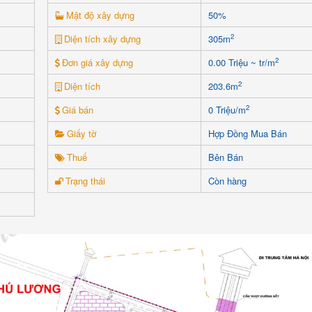
Mật độ xây dựng
50%
2
Diện tích xây dựng
305m
2
Đơn giá xây dựng
0.00 Triệu ~ tr/m
2
Diện tích
203.6m
2
Giá bán
0 Triệu/m
Giấy tờ
Hợp Đồng Mua Bán
Thuế
Bên Bán
Trạng thái
Còn hàng