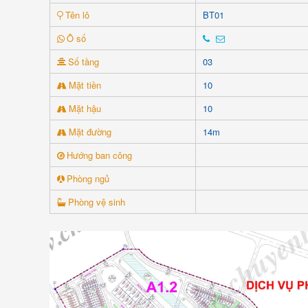
Tên lô
BT01
Ô số
Số tầng
03
Mặt tiền
10
Mặt hậu
10
Mặt đường
14m
Hướng ban công
Phòng ngủ
Phòng vệ sinh