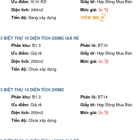
Ưu điểm:
Vị trí KD
Giấy tờ:
Hợp Đồng Mua Bán
Diện tích:
240m2
Mức giá:
3x Tỷ
Tiến độ:
Đang xây dựng
VIEW 360
3 BIỆT THỰ 10 DIỆN TÍCH 230M2 GIÁ RẺ
Phân khu:
B1.3
Phân lô:
BT10
Ưu điểm:
Giá rẻ
Giấy tờ:
Hợp Đồng Mua Bán
Diện tích:
230m2
Mức giá:
2x Tỷ
Tiến độ:
Chưa xây dựng
3 BIỆT THỰ 14 DIỆN TÍCH 200M2
Phân khu:
B1.3
Phân lô:
BT14
Ưu điểm:
Giá rẻ
Giấy tờ:
Hợp Đồng Mua Bán
Diện tích:
200m2
Mức giá:
2x Tỷ
Tiến độ:
Chưa xây dựng