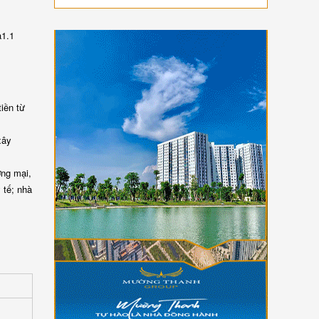
a1.1
iền từ
xây
ơng mại,
 tế; nhà