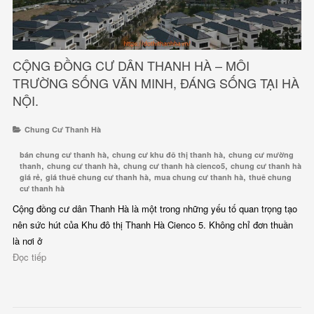
CỘNG ĐỒNG CƯ DÂN THANH HÀ – MÔI
TRƯỜNG SỐNG VĂN MINH, ĐÁNG SỐNG TẠI HÀ
NỘI.
Chung Cư Thanh Hà
,
,
bán chung cư thanh hà
chung cư khu đô thị thanh hà
chung cư mường
,
,
,
thanh
chung cư thanh hà
chung cư thanh hà cienco5
chung cư thanh hà
,
,
,
giá rẻ
giá thuê chung cư thanh hà
mua chung cư thanh hà
thuê chung
cư thanh hà
Cộng đồng cư dân Thanh Hà là một trong những yếu tố quan trọng tạo
nên sức hút của Khu đô thị Thanh Hà Cienco 5. Không chỉ đơn thuần
là nơi ở
Đọc tiếp