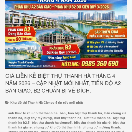
GIÁ LIỀN KỀ BIỆT THỰ THANH HÀ THÁNG 4
NĂM 2026 – CẬP NHẬT MỚI NHẤT, TIẾN ĐỘ A2
BÀN GIAO, B2 CHUẨN BỊ VỀ ĐÍCH.
Khu đô thị Thanh Hà Cienco 5 tin tức mới nhất
,
,
,
anh thuc te khu do thi thanh ha
bán
bán biệt thự thanh hà
bán chung cư
,
,
,
,
thanh hà
biệt thự mỹ hưng
biệt thự thanh hà
biet thu thanh ha
biệt thự
,
,
,
thanh hà b2.5
biet thu thanh ha cienco5
biệt thự thanh hà giá rẻ
biet thu
,
,
,
thanh hà gia re
chung cư khu đô thị thanh hà
chung cư mường thanh
,
,
,
chung cư thanh hà
chung cư thanh hà cienco5
chung cư thanh hà giá rẻ