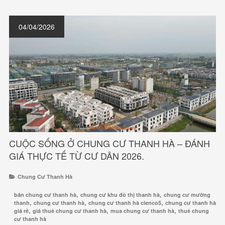
04/04/2026
CUỘC SỐNG Ở CHUNG CƯ THANH HÀ – ĐÁNH
GIÁ THỰC TẾ TỪ CƯ DÂN 2026.
Chung Cư Thanh Hà
,
,
bán chung cư thanh hà
chung cư khu đô thị thanh hà
chung cư mường
,
,
,
thanh
chung cư thanh hà
chung cư thanh hà cienco5
chung cư thanh hà
,
,
,
giá rẻ
giá thuê chung cư thanh hà
mua chung cư thanh hà
thuê chung
cư thanh hà