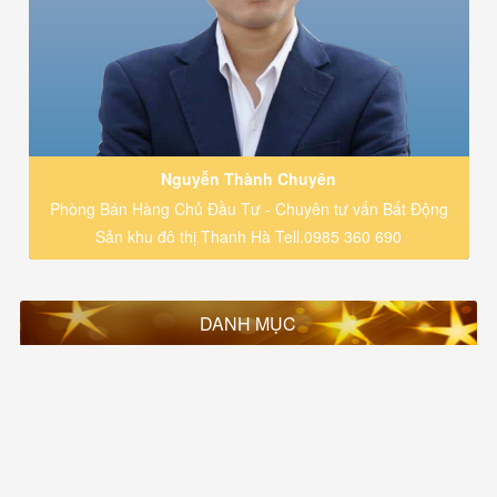
Nguyễn Thành Chuyên
Phòng Bán Hàng Chủ Đầu Tư - Chuyên tư vấn Bất Động
Sản khu đô thị Thanh Hà Tell.0985 360 690
DANH MỤC