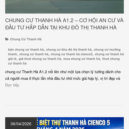
CHUNG CƯ THANH HÀ A1.2 – CƠ HỘI AN CƯ VÀ
ĐẦU TƯ HẤP DẪN TẠI KHU ĐÔ THỊ THANH HÀ
Chung Cư Thanh Hà
,
,
bán chung cư thanh hà
chung cư khu đô thị thanh hà
chung cư mường
,
,
,
thanh
chung cư thanh hà
chung cư thanh hà cienco5
chung cư thanh hà
,
,
,
giá rẻ
giá thuê chung cư thanh hà
mua chung cư thanh hà
thuê chung
cư thanh hà
chung cư Thanh Hà A1.2 nổi lên như một lựa chọn lý tưởng dành cho
cả người mua ở thực lẫn nhà đầu tư nhờ mức giá hợp lý, vị trí đẹp và
Đọc tiếp
06/04/2026