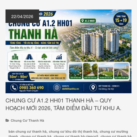
22/04/2026
CHUNG CƯ A1.2 HH01 THANH HÀ – QUY
HOẠCH MỚI 2026, TÂM ĐIỂM ĐẦU TƯ KHU A.
Chung Cư Thanh Hà
,
,
bán chung cư thanh hà
chung cư khu đô thị thanh hà
chung cư mường
,
,
,
thanh
chung cư thanh hà
chung cư thanh hà cienco5
chung cư thanh hà