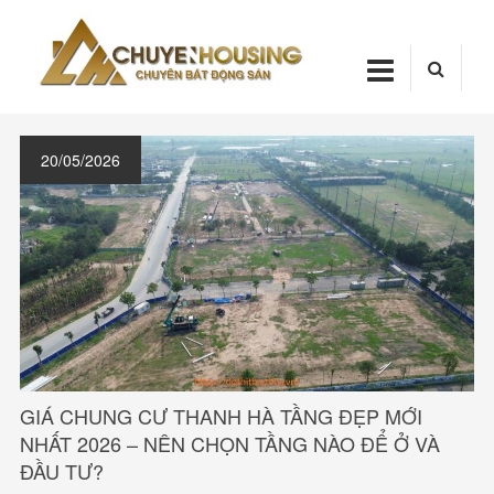
Skip
Chuyenhou
to
content
CHUYENHOUSI
20/05/2026
GIÁ CHUNG CƯ THANH HÀ TẦNG ĐẸP MỚI
NHẤT 2026 – NÊN CHỌN TẦNG NÀO ĐỂ Ở VÀ
ĐẦU TƯ?