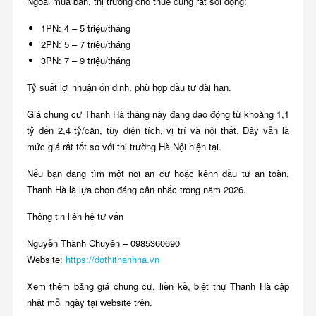
Ngoài mua bán, thị trường cho thuê cũng rất sôi động:
1PN: 4 – 5 triệu/tháng
2PN: 5 – 7 triệu/tháng
3PN: 7 – 9 triệu/tháng
Tỷ suất lợi nhuận ổn định, phù hợp đầu tư dài hạn.
Giá chung cư Thanh Hà tháng này đang dao động từ khoảng 1,1
tỷ đến 2,4 tỷ/căn, tùy diện tích, vị trí và nội thất. Đây vẫn là
mức giá rất tốt so với thị trường Hà Nội hiện tại.
Nếu bạn đang tìm một nơi an cư hoặc kênh đầu tư an toàn,
Thanh Hà là lựa chọn đáng cân nhắc trong năm 2026.
Thông tin liên hệ tư vấn
Nguyễn Thành Chuyên – 0985360690
Website:
https://dothithanhha.vn
Xem thêm bảng giá chung cư, liền kề, biệt thự Thanh Hà cập
nhật mỗi ngày tại website trên.