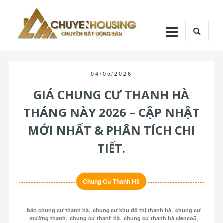
Skip
Chuyenhou
to
content
CHUYENHOUSI
04/05/2026
GIÁ CHUNG CƯ THANH HÀ
THÁNG NÀY 2026 – CẬP NHẬT
MỚI NHẤT & PHÂN TÍCH CHI
TIẾT.
Chung Cư Thanh Hà
,
,
bán chung cư thanh hà
chung cư khu đô thị thanh hà
chung cư
,
,
,
mường thanh
chung cư thanh hà
chung cư thanh hà cienco5