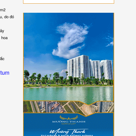
0m2
u, do đó
xây
n hoa
đắc
 tum