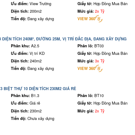
Ưu điểm:
View Trường
Giấy tờ:
Hợp Đồng Mua Bán
Diện tích:
200m2
Mức giá:
2x Tỷ
Tiến độ:
Đang xây dựng
VIEW 360
3 DIỆN TÍCH 240M², ĐƯỜNG 25M, VỊ TRÍ ĐẮC ĐỊA, ĐANG XÂY DỰNG
Phân khu:
A2.5
Phân lô:
BT03
Ưu điểm:
Vị trí KD
Giấy tờ:
Hợp Đồng Mua Bán
Diện tích:
240m2
Mức giá:
3x Tỷ
Tiến độ:
Đang xây dựng
VIEW 360
3 BIỆT THỰ 10 DIỆN TÍCH 230M2 GIÁ RẺ
Phân khu:
B1.3
Phân lô:
BT10
Ưu điểm:
Giá rẻ
Giấy tờ:
Hợp Đồng Mua Bán
Diện tích:
230m2
Mức giá:
2x Tỷ
Tiến độ:
Chưa xây dựng