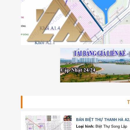
T
BÁN BIỆT THỰ THANH HÀ A2.
Loại hình:
Biệt Thự Song Lập