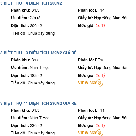
3 BIỆT THỰ 14 DIỆN TÍCH 200M2
Phân khu:
B1.3
Phân lô:
BT14
Ưu điểm:
Giá rẻ
Giấy tờ:
Hợp Đồng Mua Bán
Diện tích:
200m2
Mức giá:
2x Tỷ
Tiến độ:
Chưa xây dựng
3 BIỆT THỰ 13 DIỆN TÍCH 182M2 GIÁ RẺ
Phân khu:
B1.3
Phân lô:
BT13
Ưu điểm:
Nhìn T-Học
Giấy tờ:
Hợp Đồng Mua Bán
Diện tích:
182m2
Mức giá:
2x Tỷ
Tiến độ:
Chưa xây dựng
VIEW 360
3 BIỆT THỰ 11 DIỆN TÍCH 230M2 GIÁ RẺ
Phân khu:
B1.3
Phân lô:
BT11
Ưu điểm:
Nhìn T.Học
Giấy tờ:
Hợp Đồng Mua Bán
Diện tích:
230m2
Mức giá:
2x Tỷ
Tiến độ:
Chưa xây dựng
VIEW 360