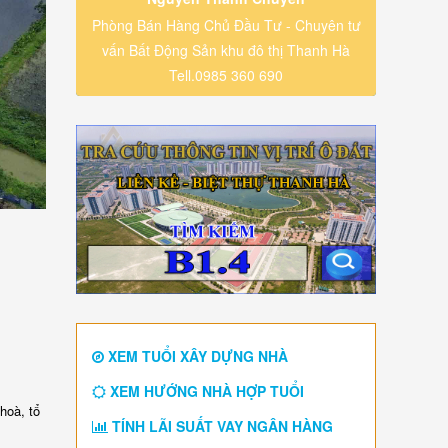
Phòng Bán Hàng Chủ Đầu Tư - Chuyên tư
vấn Bất Động Sản khu đô thị Thanh Hà
Tell.0985 360 690
XEM TUỔI XÂY DỰNG NHÀ
XEM HƯỚNG NHÀ HỢP TUỔI
hoà, tổ
TÍNH LÃI SUẤT VAY NGÂN HÀNG