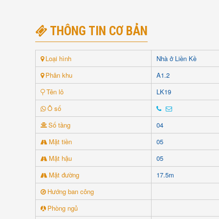
THÔNG TIN CƠ BẢN
Loại hình
Nhà ở Liền Kề
Phân khu
A1.2
Tên lô
LK19
Ô số
Số tầng
04
Mặt tiền
05
Mặt hậu
05
Mặt đường
17.5m
Hướng ban công
Phòng ngủ