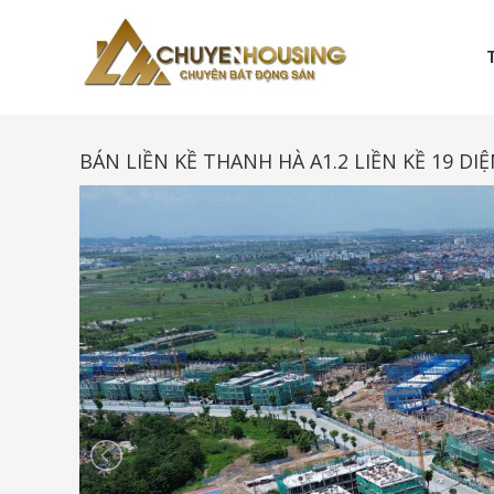
Skip
to
content
Chuyenhousing
BÁN LIỀN KỀ THANH HÀ A1.2 LIỀN KỀ 19 D
CHUYENHOUSING