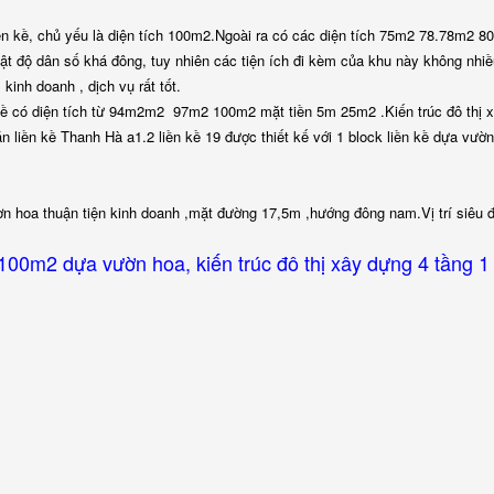
iền kề, chủ yếu là diện tích 100m2.Ngoài ra có các diện tích 75m2 78.78m2 8
ộ dân số khá đông, tuy nhiên các tiện ích đi kèm của khu này không nhiề
inh doanh , dịch vụ rất tốt.
kề có diện tích từ 94m2m2 97m2 100m2 mặt tiền 5m 25m2 .Kiến trúc đô thị 
 liền kề Thanh Hà a1.2 liền kề 19 được thiết kế với 1 block liền kề dựa vườ
ờn hoa thuận tiện kinh doanh ,mặt đường 17,5m ,hướng đông nam.Vị trí siêu 
 100m2 dựa vườn hoa, kiến trúc đô thị xây dựng 4 tầng 1