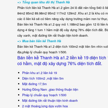
=> Tổng quan khu đô thị Thanh Hà
Phân tích liền kề Thanh Hà a1.2 gồm 24 lô đất nền tổng 540 ô l
84m2 85m2 89.98m2 95m2 117m2 129m2 .Khu a1.2 là khu có mật đ
các ô liền kề sẽ có tiềm năng xây dựng trường mầm non tư thục, k
Bán liền kề Thanh Hà a1.2 quy mô 1.188m2 bao gồm 12 lô liền 
dựng 4 tầng 1 tum 1 hầm mật độ xây dựng 76% diện tích đất. Bán
cây xanh, mặt đường lớn rất thuận tiện kinh doanh.
=> Mua bán liền kề Thanh Hà
Bán liền kề Thanh Hà a1.2 diện tích 100m2 mặt tiền 5m nhìn vư
địa,pháp lý chuẩn quy hoạch 1/500.
Bán liền kề Thanh Hà a1.2 liền kề 19 diện tích
có hầm, mật độ xây dựng 76% diện tích đất.
Phân khu a1.2 liền kề 19
Diện tích 100m2 ,mặt tiền 5m
Mặt đường 17,5m
Hướng Đông Nam ,giao thông thuận tiện
Pháp lý chuẩn quy hoạch 1/500
Mặt đường lớn rất thuận tiện kinh doanh
2 mặt thoáng,lưng dựa vườn hoa