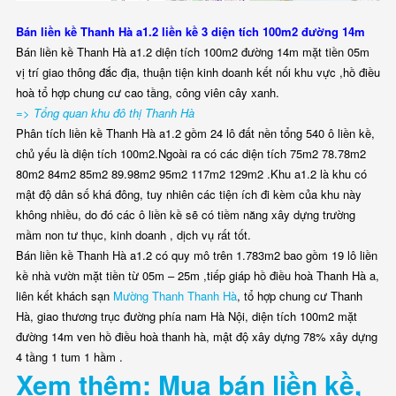
Bán liền kề Thanh Hà a1.2 liền kề 3 diện tích 100m2 đường 14m
Bán liền kề Thanh Hà a1.2 diện tích 100m2 đường 14m mặt tiền 05m
vị trí giao thông đắc địa, thuận tiện kinh doanh kết nối khu vực ,hồ điều
hoà tổ hợp chung cư cao tầng, công viên cây xanh.
=> Tổng quan khu đô thị Thanh Hà
Phân tích liền kề Thanh Hà a1.2 gồm 24 lô đất nền tổng 540 ô liền kề,
chủ yếu là diện tích 100m2.Ngoài ra có các diện tích 75m2 78.78m2
80m2 84m2 85m2 89.98m2 95m2 117m2 129m2 .Khu a1.2 là khu có
mật độ dân số khá đông, tuy nhiên các tiện ích đi kèm của khu này
không nhiều, do đó các ô liền kề sẽ có tiềm năng xây dựng trường
mầm non tư thục, kinh doanh , dịch vụ rất tốt.
Bán liền kề Thanh Hà a1.2 có quy mô trên 1.783m2 bao gồm 19 lô liền
kề nhà vườn mặt tiền từ 05m – 25m ,tiếp giáp hồ điều hoà Thanh Hà a,
liên kết khách sạn
Mường Thanh Thanh Hà
, tổ hợp chung cư Thanh
Hà, giao thương trục đường phía nam Hà Nội, diện tích 100m2 mặt
đường 14m ven hồ điều hoà thanh hà, mật độ xây dựng 78% xây dựng
4 tầng 1 tum 1 hầm .
Xem thêm: Mua bán liền kề,