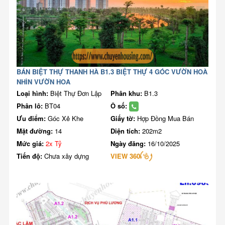
BÁN BIỆT THỰ THANH HÀ B1.3 BIỆT THỰ 4 GÓC VƯỜN HOÀ
NHÌN VƯỜN HOA
Loại hình:
Biệt Thự Đơn Lập
Phân khu:
B1.3
Phân lô:
BT04
Ô số:
Ưu điểm:
Góc Xẻ Khe
Giấy tờ:
Hợp Đồng Mua Bán
Mặt đường:
14
Diện tích:
202m2
Mức giá:
2x Tỷ
Ngày đăng:
16/10/2025
Tiến độ:
Chưa xây dựng
VIEW 360