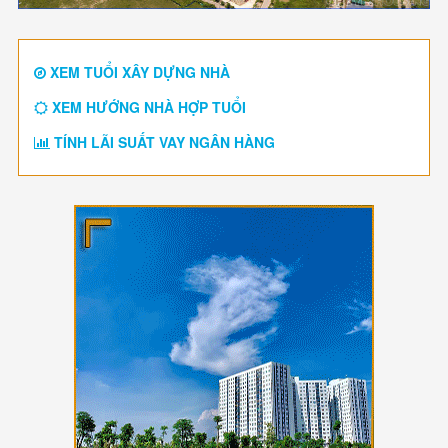
XEM TUỔI XÂY DỰNG NHÀ
XEM HƯỚNG NHÀ HỢP TUỔI
TÍNH LÃI SUẤT VAY NGÂN HÀNG