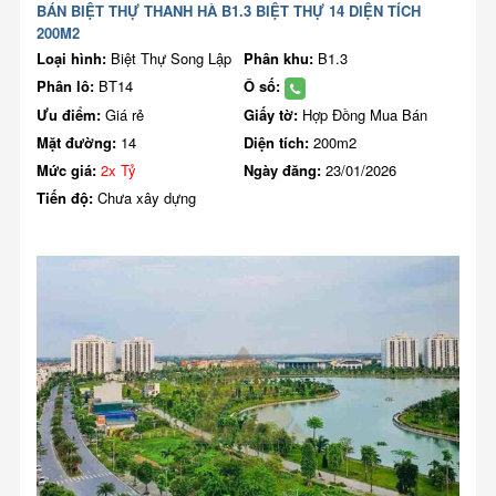
BÁN BIỆT THỰ THANH HÀ B1.3 BIỆT THỰ 14 DIỆN TÍCH
200M2
Loại hình:
Biệt Thự Song Lập
Phân khu:
B1.3
Phân lô:
BT14
Ô số:
Ưu điểm:
Giá rẻ
Giấy tờ:
Hợp Đồng Mua Bán
Mặt đường:
14
Diện tích:
200m2
Mức giá:
2x Tỷ
Ngày đăng:
23/01/2026
Tiến độ:
Chưa xây dựng