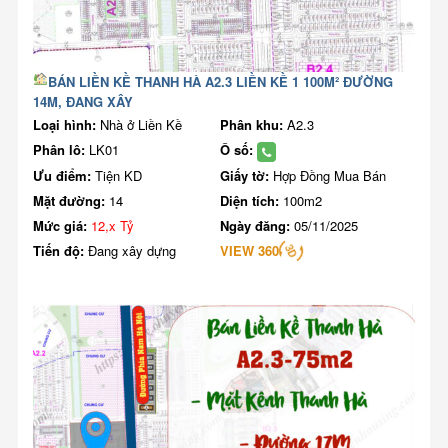
BÁN LIỀN KỀ THANH HÀ A2.3 LIỀN KỀ 1 100M² ĐƯỜNG
14M, ĐANG XÂY
Loại hình:
Nhà ở Liền Kề
Phân khu:
A2.3
Phân lô:
LK01
Ô số:
Ưu điểm:
Tiện KD
Giấy tờ:
Hợp Đồng Mua Bán
Mặt đường:
14
Diện tích:
100m2
Mức giá:
12,x Tỷ
Ngày đăng:
05/11/2025
Tiến độ:
Đang xây dựng
VIEW 360