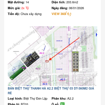
Mặt đường:
14
Diện tích:
203.6m2
Mức giá:
2x Tỷ
Ngày đăng:
06/01/2026
Tiến độ:
Chưa xây dựng
VIEW 360
BÁN BIỆT THỰ THANH HÀ A2.2 BIỆT THỰ 03 DT-360M2 GIÁ
RẺ
Loại hình:
Biệt Thự Đơn Lập
Phân khu:
A2.2
Phân lô:
BT03
Ô số: