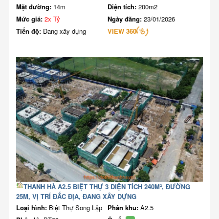
Mặt đường:
14m
Diện tích:
200m2
Mức giá:
2x Tỷ
Ngày đăng:
23/01/2026
Tiến độ:
Đang xây dựng
VIEW 360
THANH HÀ A2.5 BIỆT THỰ 3 DIỆN TÍCH 240M², ĐƯỜNG
25M, VỊ TRÍ ĐẮC ĐỊA, ĐANG XÂY DỰNG
Loại hình:
Biệt Thự Song Lập
Phân khu:
A2.5