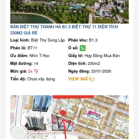
BÁN BIỆT THỰ THANH HÀ B1.3 BIỆT THỰ 11 DIỆN TÍCH
230M2 GIÁ RẺ
Loại hình:
Biệt Thự Song Lập
Phân khu:
B1.3
Phân lô:
BT11
Ô số:
Ưu điểm:
Nhìn T.Học
Giấy tờ:
Hợp Đồng Mua Bán
Mặt đường:
14
Diện tích:
230m2
Mức giá:
2x Tỷ
Ngày đăng:
23/01/2026
Tiến độ:
Chưa xây dựng
VIEW 360