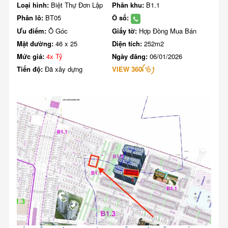
Loại hình:
Biệt Thự Đơn Lập
Phân khu:
B1.1
Phân lô:
BT05
Ô số:
Ưu điểm:
Ô Góc
Giấy tờ:
Hợp Đồng Mua Bán
Mặt đường:
46 x 25
Diện tích:
252m2
Mức giá:
4x Tỷ
Ngày đăng:
06/01/2026
Tiến độ:
Đã xây dựng
VIEW 360