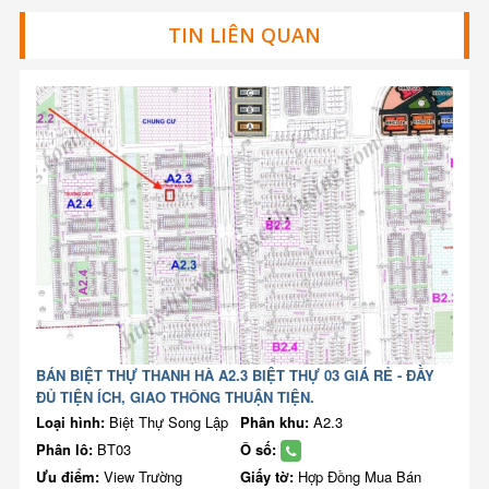
TIN LIÊN QUAN
BÁN BIỆT THỰ THANH HÀ A2.3 BIỆT THỰ 03 GIÁ RẺ - ĐẦY
ĐỦ TIỆN ÍCH, GIAO THÔNG THUẬN TIỆN.
Loại hình:
Biệt Thự Song Lập
Phân khu:
A2.3
Phân lô:
BT03
Ô số:
Ưu điểm:
View Trường
Giấy tờ:
Hợp Đồng Mua Bán