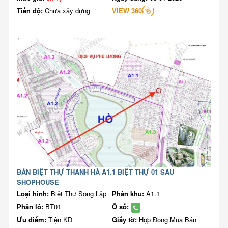
Tiến độ:
Chưa xây dựng
VIEW 360
BÁN BIỆT THỰ THANH HÀ A1.1 BIỆT THỰ 01 SAU
SHOPHOUSE
Loại hình:
Biệt Thự Song Lập
Phân khu:
A1.1
Phân lô:
BT01
Ô số:
Ưu điểm:
Tiện KD
Giấy tờ:
Hợp Đồng Mua Bán