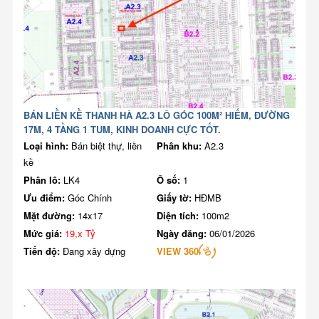
BÁN LIỀN KỀ THANH HÀ A2.3 LÔ GÓC 100M² HIẾM, ĐƯỜNG
17M, 4 TẦNG 1 TUM, KINH DOANH CỰC TỐT.
Loại hình:
Bán biệt thự, liền
Phân khu:
A2.3
kề
Phân lô:
LK4
Ô số:
1
Ưu điểm:
Góc Chính
Giấy tờ:
HĐMB
Mặt đường:
14x17
Diện tích:
100m2
Mức giá:
19,x Tỷ
Ngày đăng:
06/01/2026
Tiến độ:
Đang xây dựng
VIEW 360