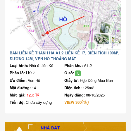
BÁN LIỀN KỀ THANH HÀ A1.2 LIỀN KỀ 17, DIỆN TÍCH 100M²,
ĐƯỜNG 14M, VEN HỒ THOÁNG MÁT
Loại hình:
Nhà ở Liền Kề
Phân khu:
A1.2
Phân lô:
LK17
Ô số:
Ưu điểm:
Ven Hồ
Giấy tờ:
Hợp Đồng Mua Bán
Mặt đường:
14
Diện tích:
125m2
Mức giá:
12,x Tỷ
Ngày đăng:
08/10/2025
Tiến độ:
Chưa xây dựng
VIEW 360