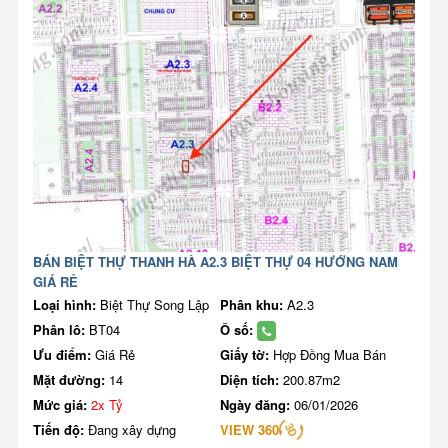
BÁN BIỆT THỰ THANH HÀ A2.3 BIỆT THỰ 04 HƯỚNG NAM
GIÁ RẺ
Loại hình:
Biệt Thự Song Lập
Phân khu:
A2.3
Phân lô:
BT04
Ô số:
Ưu điểm:
Giá Rẻ
Giấy tờ:
Hợp Đồng Mua Bán
Mặt đường:
14
Diện tích:
200.87m2
Mức giá:
2x Tỷ
Ngày đăng:
06/01/2026
Tiến độ:
Đang xây dựng
VIEW 360