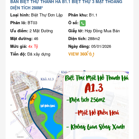
BÁN BIỆT THỰ THANH HÀ B1.1 BIỆT THỰ 3 MẶT THOÁNG
DIỆN TÍCH 288M²
Loại hình:
Biệt Thự Đơn Lập
Phân khu:
B1.1
Phân lô:
BT03
Ô số:
Ưu điểm:
2 Mặt Đường
Giấy tờ:
Hợp Đồng Mua Bán
Mặt đường:
46
Diện tích:
288m2
Mức giá:
4x Tỷ
Ngày đăng:
05/01/2026
Tiến độ:
Đã xây dựng
VIEW 360