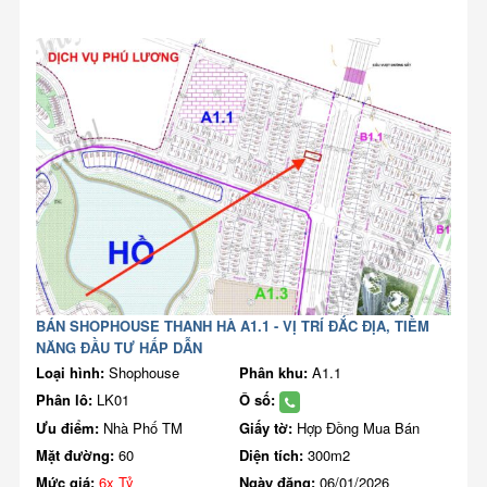
BÁN SHOPHOUSE THANH HÀ A1.1 - VỊ TRÍ ĐẮC ĐỊA, TIỀM
NĂNG ĐẦU TƯ HẤP DẪN
Loại hình:
Shophouse
Phân khu:
A1.1
Phân lô:
LK01
Ô số:
Ưu điểm:
Nhà Phố TM
Giấy tờ:
Hợp Đồng Mua Bán
Mặt đường:
60
Diện tích:
300m2
Mức giá:
6x Tỷ
Ngày đăng:
06/01/2026