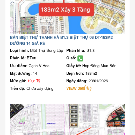
BÁN BIỆT THỰ THANH HÀ B1.3 BIỆT THỰ 08 DT-183M2
ĐƯỜNG 14 GIÁ RẺ
Loại hình:
Biệt Thự Song Lập
Phân khu:
B1.3
Phân lô:
BT08
Ô số:
Ưu điểm:
Cạnh V-Hoa
Giấy tờ:
Hợp Đồng Mua Bán
Mặt đường:
14
Diện tích:
183m2
Mức giá:
19,x Tỷ
Ngày đăng:
23/01/2026
Tiến độ:
Chưa xây dựng
VIEW 360