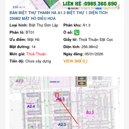
BÁN BIỆT THỰ THANH HÀ A1.3 BIỆT THỰ 1 DIỆN TÍCH
256M2 MẶT HỒ ĐIỀU HOÀ
Loại hình:
Biệt Thự Đơn Lập
Phân khu:
A1.3
Phân lô:
BT01
Ô số:
Ưu điểm:
Mặt Hồ
Giấy tờ:
Thoả Thuận Đặt Cọc
Mặt đường:
14
Diện tích:
256.98m2
Mức giá:
Thoả Thuận
Ngày đăng:
05/01/2026
Tiến độ:
Chưa xây dựng
VIEW 360