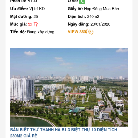
Phân lô:
BT03
Ô số:
Ưu điểm:
Vị trí KD
Giấy tờ:
Hợp Đồng Mua Bán
Mặt đường:
25
Diện tích:
240m2
Mức giá:
3x Tỷ
Ngày đăng:
23/01/2026
Tiến độ:
Đang xây dựng
VIEW 360
BÁN BIỆT THỰ THANH HÀ B1.3 BIỆT THỰ 10 DIỆN TÍCH
230M2 GIÁ RẺ