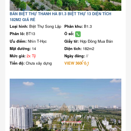
BÁN BIỆT THỰ THANH HÀ B1.3 BIỆT THỰ 13 DIỆN TÍCH
182M2 GIÁ RẺ
Loại hình:
Biệt Thự Song Lập
Phân khu:
B1.3
Phân lô:
BT13
Ô số:
Ưu điểm:
Nhìn T-Học
Giấy tờ:
Hợp Đồng Mua Bán
Mặt đường:
14
Diện tích:
182m2
Mức giá:
2x Tỷ
Ngày đăng:
//
Tiến độ:
Chưa xây dựng
VIEW 360