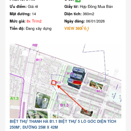
Ưu điểm:
Giá rẻ
Giấy tờ:
Hợp Đồng Mua Bán
Mặt đường:
14
Diện tích:
360m2
Mức giá:
8x Tr/m2
Ngày đăng:
06/01/2026
Tiến độ:
Đang xây dựng
VIEW 360
BIỆT THỰ THANH HÀ B1.1 BIỆT THỰ 5 LÔ GÓC DIỆN TÍCH
250M², ĐƯỜNG 25M X 42M