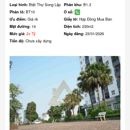
Loại hình:
Biệt Thự Song Lập
Phân khu:
B1.3
Phân lô:
BT10
Ô số:
Ưu điểm:
Giá rẻ
Giấy tờ:
Hợp Đồng Mua Bán
Mặt đường:
14
Diện tích:
230m2
Mức giá:
2x Tỷ
Ngày đăng:
23/01/2026
Tiến độ:
Chưa xây dựng