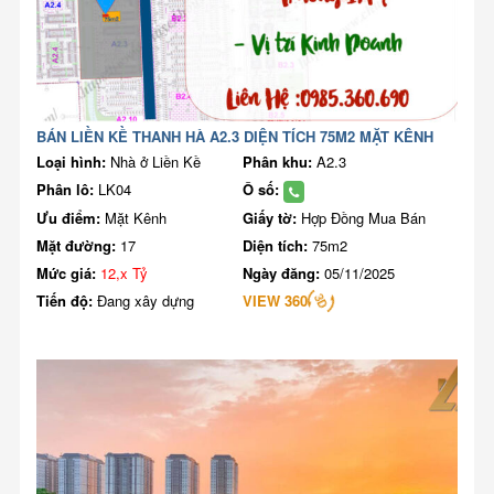
BÁN LIỀN KỀ THANH HÀ A2.3 DIỆN TÍCH 75M2 MẶT KÊNH
Loại hình:
Nhà ở Liền Kề
Phân khu:
A2.3
Phân lô:
LK04
Ô số:
Ưu điểm:
Mặt Kênh
Giấy tờ:
Hợp Đồng Mua Bán
Mặt đường:
17
Diện tích:
75m2
Mức giá:
12,x Tỷ
Ngày đăng:
05/11/2025
Tiến độ:
Đang xây dựng
VIEW 360