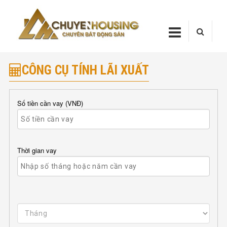
Skip
Chuyenhou
to
content
CHUYENHOUSI
CÔNG CỤ TÍNH LÃI XUẤT
Số tiền cần vay (VNĐ)
Thời gian vay