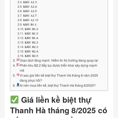
𝐊𝐇𝐔 𝐀𝟐.𝟑:
𝐊𝐇𝐔 𝐀𝟐.𝟒:
𝐊𝐇𝐔 𝐀𝟐.𝟓:
𝐊𝐇𝐔 𝐀𝟐.𝟕:
𝐊𝐇𝐔 𝐀𝟐.10
𝐊𝐇𝐔 𝐁𝟏.𝟏:
𝐊𝐇𝐔 𝐁𝟏.𝟐:
𝐊𝐇𝐔 𝐁𝟏.𝟑:
𝐊𝐇𝐔 𝐁𝟏.𝟒:
𝐊𝐇𝐔 𝐁𝟐.𝟐:
𝐊𝐇𝐔 𝐁𝟐.𝟑:
𝐊𝐇𝐔 𝐁𝟐.𝟒:
𝐊𝐇𝐔 𝐁𝟐.𝟓:
Giao dịch tăng mạnh Niềm tin thị trường đang quay lại
Phân khu B2.2 tiếp tục được triển khai xây dựng mạnh
mẽ
Vì sao giá liền kề biệt thự Thanh Hà tháng 8 năm 2025
đang phục hồi?
Ai nên mua liền kề, biệt thự Thanh Hà tháng 8/2025?
Giá liền kề biệt thự
Thanh Hà tháng 8/2025 có