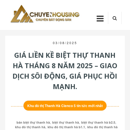
Skip
Chuyenhou
to
content
CHUYENHOUSI
03/08/2025
GIÁ LIỀN KỀ BIỆT THỰ THANH
HÀ THÁNG 8 NĂM 2025 – GIAO
DỊCH SÔI ĐỘNG, GIÁ PHỤC HỒI
MẠNH.
Khu đô thị Thanh Hà Cienco 5 tin tức mới nhất
,
,
,
bán biệt thự thanh hà
biệt thự thanh hà
biệt thự thanh hà b2.5
,
,
khu đô thị thanh hà
khu đô thị thanh hà b1.1
khu đô thị thanh hà