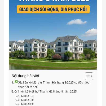
Nội dung bài viết
Giá liền kề biệt thự Thanh Hà tháng 8/2025 có dấu hiệu
phục hồi rõ nét.
Giá liền kề biệt thự Thanh Hà tháng 8 năm 2025
𝐊𝐇𝐔 𝐀𝟏.𝟏:
𝐊𝐇𝐔 𝐀𝟏.𝟐:
𝐊𝐇𝐔 𝐀𝟐.𝟐: