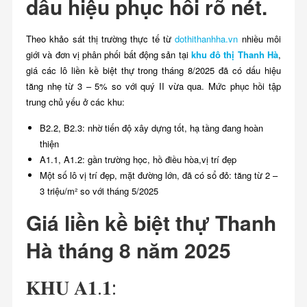
dấu hiệu phục hồi rõ nét.
Theo khảo sát thị trường thực tế từ
dothithanhha.vn
nhiều môi
giới và đơn vị phân phối bất động sản tại
khu đô thị Thanh Hà
,
giá các lô liền kề biệt thự trong tháng 8/2025 đã có dấu hiệu
tăng nhẹ từ 3 – 5% so với quý II vừa qua. Mức phục hồi tập
trung chủ yếu ở các khu:
B2.2, B2.3: nhờ tiến độ xây dựng tốt, hạ tầng đang hoàn
thiện
A1.1, A1.2: gần trường học, hồ điều hòa,vị trí đẹp
Một số lô vị trí đẹp, mặt đường lớn, đã có sổ đỏ: tăng từ 2 –
3 triệu/m² so với tháng 5/2025
Giá liền kề biệt thự Thanh
Hà tháng 8 năm 2025
𝐊𝐇𝐔 𝐀𝟏.𝟏: