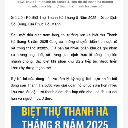
,
,
b2.2
khu đô thị thanh hà cienco 5
khu đô thị thanh hà mường
,
,
thanh
mua biệt thự thanh hà
thanh hà cienco 5
Giá Liền Kề Biệt Thự Thanh Hà Tháng 8 Năm 2025 – Giao Dịch
Sôi Động, Giá Phục Hồi Mạnh.
Sau một thời gian trầm lắng, thị trường liền kề biệt thự Thanh
Hà tháng 8 năm 2025 đang có những chuyển biến tích cực rõ
rệt trong tháng 8/2025. Giá bán tại nhiều phân khu đã ghi nhận
xu hướng phục hồi, số lượng giao dịch thực tế cũng tăng lên
nhanh chóng, đặc biệt khi phân khu B2.2 tiếp tục được triển
khai xây dựng mạnh mẽ.
Sự trở lại của dòng tiền và tâm lý kỳ vọng tích cực khiến bất
động sản Thanh Hà bước vào giai đoạn hồi phục sớm hơn nhiều
khu vực lân cận, trở thành điểm đến hấp dẫn cho nhà đầu tư dài
hạn và người mua ở thực.