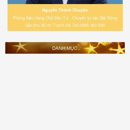
Nguyễn Thành Chuyên
Phòng Bán Hàng Chủ Đầu Tư - Chuyên tư vấn Bất Động
Sản khu đô thị Thanh Hà Tell.0985 360 690
DANH MỤC