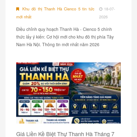
Khu đô thị Thanh Hà Cienco 5 tin tức
18-07-
mới nhất
2026
Điều chỉnh quy hoạch Thanh Hà - Cienco 5 chính
thức lấy ý kiến: Cơ hội mới cho khu đô thị phía Tây
Nam Hà Nội. Thông tin mới nhất năm 2026
Giá Liền Kề Biệt Thự Thanh Hà Tháng 7