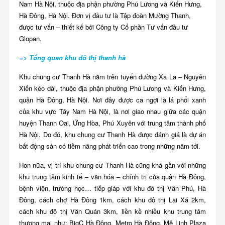
Nam Hà Nội, thuộc địa phận phường Phú Lương và Kiến Hưng,
Hà Đông, Hà Nội. Đơn vị đầu tư là Tập đoàn Mường Thanh,
được tư vấn – thiết kế bởi Công ty Cổ phần Tư vấn đầu tư
Glopan.
=> Tổng quan khu đô thị thanh hà
Khu chung cư Thanh Hà nằm trên tuyến đường Xa La – Nguyễn
Xiển kéo dài, thuộc địa phận phường Phú Lương và Kiến Hưng,
quận Hà Đông, Hà Nội. Nơi đây được ca ngợi là lá phổi xanh
của khu vực Tây Nam Hà Nội, là nơi giao nhau giữa các quận
huyện Thanh Oai, Ứng Hòa, Phú Xuyên với trung tâm thành phố
Hà Nội. Do đó, khu chung cư Thanh Hà được đánh giá là dự án
bất động sản có tiềm năng phát triển cao trong những năm tới.
Hơn nữa, vị trí khu chung cư Thanh Hà cũng khá gần với những
khu trung tâm kinh tế – văn hóa – chính trị của quận Hà Đông,
bệnh viện, trường học… tiếp giáp với khu đô thị Văn Phú, Hà
Đông, cách chợ Hà Đông 1km, cách khu đô thị Lai Xá 2km,
cách khu đô thị Văn Quán 3km, liền kề nhiều khu trung tâm
thương mại như: BigC Hà Đông, Metro Hà Đông, Mê Linh Plaza