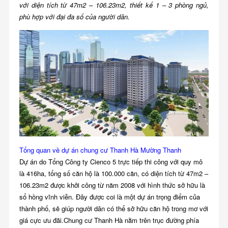
với diện tích từ 47m2 – 106.23m2, thiết kế 1 – 3 phòng ngủ,
phù hợp với đại đa số của người dân.
Tổng quan về dự án chung cư Thanh Hà Mường Thanh
Dự án do Tổng Công ty Cienco 5 trực tiếp thi công với quy mô
là 416ha, tổng số căn hộ là 100.000 căn, có diện tích từ 47m2 –
106.23m2 được khởi công từ năm 2008 với hình thức sở hữu là
sổ hồng vĩnh viễn. Đây được coi là một dự án trọng điểm của
thành phố, sẽ giúp người dân có thể sở hữu căn hộ trong mơ với
giá cực ưu đãi.Chung cư Thanh Hà
nằm trên trục đường phía