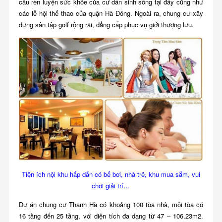
cầu rèn luyện sức khỏe của cư dân sinh sống tại đây cũng như
các lễ hội thể thao của quận Hà Đông. Ngoài ra, chung cư xây
dựng sân tập golf rộng rãi, đẳng cấp phục vụ giới thượng lưu.
Tiện ích nội khu hấp dẫn có bể bơi, nhà trẻ, khu mua sắm, vui
chơi giải trí…
Dự án chung cư Thanh Hà có khoảng 100 tòa nhà, mỗi tòa có
16 tầng đến 25 tầng, với diện tích đa dạng từ 47 – 106.23m2.