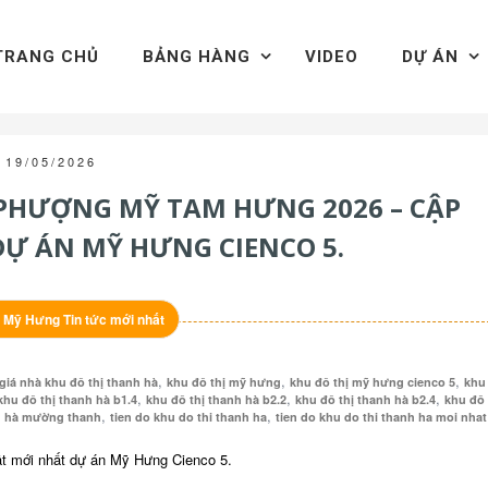
TRANG CHỦ
BẢNG HÀNG
VIDEO
DỰ ÁN
19/05/2026
PHƯỢNG MỸ TAM HƯNG 2026 – CẬP
Ự ÁN MỸ HƯNG CIENCO 5.
ị Mỹ Hưng Tin tức mới nhất
,
,
,
giá nhà khu đô thị thanh hà
khu đô thị mỹ hưng
khu đô thị mỹ hưng cienco 5
khu
,
,
,
khu đô thị thanh hà b1.4
khu đô thị thanh hà b2.2
khu đô thị thanh hà b2.4
khu đô
,
,
nh hà mường thanh
tien do khu do thi thanh ha
tien do khu do thi thanh ha moi nhat
t mới nhất dự án Mỹ Hưng Cienco 5.