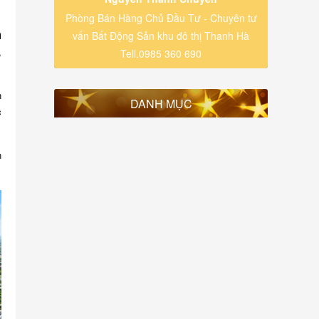
Phòng Bán Hàng Chủ Đầu Tư - Chuyên tư
vấn Bất Động Sản khu đô thị Thanh Hà
i
,
Tell.0985 360 690
n
DANH MỤC
c
n