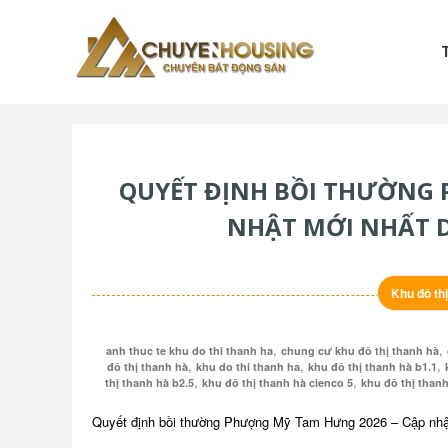
Skip
to
content
Chuyenhousing
CHUYENHOUSING
QUYẾT ĐỊNH BỒI THƯỜNG 
NHẬT MỚI NHẤT D
Khu đô th
,
,
anh thuc te khu do thi thanh ha
chung cư khu đô thị thanh hà
,
,
,
đô thị thanh hà
khu do thi thanh ha
khu đô thị thanh hà b1.1
,
,
thị thanh hà b2.5
khu đô thị thanh hà cienco 5
khu đô thị tha
Quyết định bồi thường Phượng Mỹ Tam Hưng 2026 – Cập nhậ