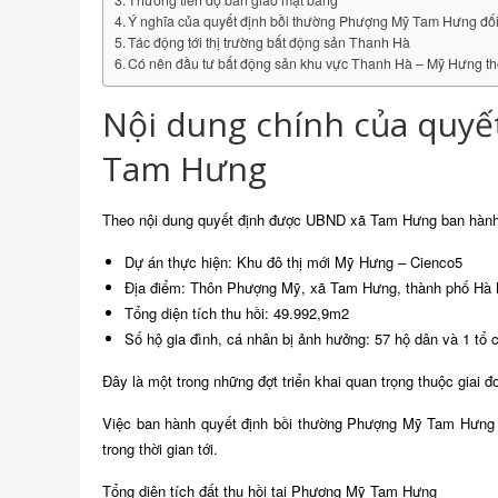
Thưởng tiến độ bàn giao mặt bằng
Ý nghĩa của quyết định bồi thường Phượng Mỹ Tam Hưng đố
Tác động tới thị trường bất động sản Thanh Hà
Có nên đầu tư bất động sản khu vực Thanh Hà – Mỹ Hưng th
Nội dung chính của quyế
Tam Hưng
Theo nội dung quyết định được UBND xã Tam Hưng ban hành
Dự án thực hiện: Khu đô thị mới Mỹ Hưng – Cienco5
Địa điểm: Thôn Phượng Mỹ, xã Tam Hưng, thành phố Hà 
Tổng diện tích thu hồi: 49.992,9m2
Số hộ gia đình, cá nhân bị ảnh hưởng: 57 hộ dân và 1 tổ 
Đây là một trong những đợt triển khai quan trọng thuộc giai đ
Việc ban hành quyết định bồi thường Phượng Mỹ Tam Hưng đ
trong thời gian tới.
Tổng diện tích đất thu hồi tại Phượng Mỹ Tam Hưng