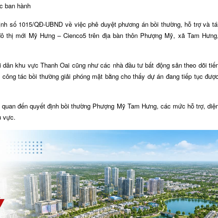
c ban hành
h số 1015/QĐ-UBND về việc phê duyệt phương án bồi thường, hỗ trợ và tá
 đô thị mới Mỹ Hưng – Cienco5 trên địa bàn thôn Phượng Mỹ, xã Tam Hưng
i dân khu vực Thanh Oai cũng như các nhà đầu tư bất động sản theo dõi tiế
ai công tác bồi thường giải phóng mặt bằng cho thấy dự án đang tiếp tục đượ
iên quan đến quyết định bồi thường Phượng Mỹ Tam Hưng, các mức hỗ trợ, diệ
u vực.