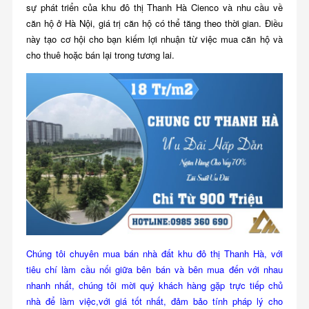
sự phát triển của khu đô thị Thanh Hà Cienco và nhu cầu về
căn hộ ở Hà Nội, giá trị căn hộ có thể tăng theo thời gian. Điều
này tạo cơ hội cho bạn kiếm lợi nhuận từ việc mua căn hộ và
cho thuê hoặc bán lại trong tương lai.
Chúng tôi chuyên mua bán nhà đất khu đô thị Thanh Hà, với
tiêu chí làm cầu nối giữa bên bán và bên mua đến với nhau
nhanh nhất, chúng tôi mời quý khách hàng gặp trực tiếp chủ
nhà để làm việc,với giá tốt nhất, đảm bảo tính pháp lý cho