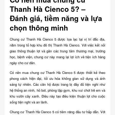
Thanh Hà Cienco 5? –
Đánh giá, tiềm năng và lựa
chọn thông minh
Chung cư Thanh Hà Cienco 5 được tọa lạc tại vị trí đắc địa,
nằm trong tổ hợp khu đô thị Thanh Hà Cienco. Với việc kết nối
giao thông thuận lợi và gần các trung tâm thương mại, trường
học, bệnh viện, chung cư này mang lại lợi ích về tiện ích hàng
ngày cho cư dân.
Có nên mua chung cư Thanh Hà Cienco 5 được thiết kế theo
phong cách hiện đại, tối ưu hóa không gian sử dụng và ánh
sáng tự nhiên. Các căn hộ được trang bị đầy đủ tiện nghi như
hệ thống an ninh, hồ bơi, phòng tập gym, khu vui chơi trẻ em và
khu vườn cây xanh. Điều này tạo điều kiện thuận lợi cho cuộc
sống tiện nghi và an lành.
Chung cư Thanh Hà Cienco 5 có tiềm năng đầu tư hấp dẫn. Với