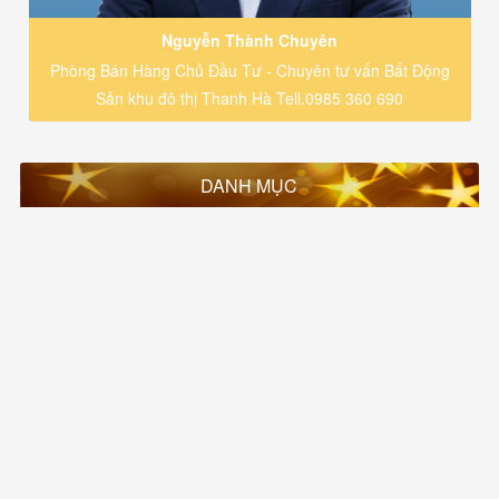
Nguyễn Thành Chuyên
Phòng Bán Hàng Chủ Đầu Tư - Chuyên tư vấn Bất Động
Sản khu đô thị Thanh Hà Tell.0985 360 690
DANH MỤC