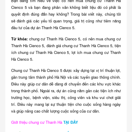
Bạn đang tìm hiểu về việc có nên mua chung cư Thanh Hà
Cienco 5 và bạn đang phân vân không biết liệu đó có phải là
quyết định đúng đắn hay không? Trong bài viết này, chúng tôi
sẽ đánh giá các yếu tố quan trọng, giá trị cũng như tiềm năng
đầu tư của dự án Thanh Hà Cienco 5.
​​Từ khóa:
chung cư Thanh Hà Cienco 5, có nên mua chung cư
Thanh Hà Cienco 5, đánh giá chung cư Thanh Hà Cienco 5, tiện
ích chung cư Thanh Hà Cienco 5, lợi ích mua chung cư Thanh
Hà Cienco 5.
Chung cư Thanh Hà Cienco 5 được xây dựng tại vị trí thuận lợi,
gần trung tâm thành phố Hà Nội và các tuyến giao thông chính.
Điều này giúp cư dân dễ dàng di chuyển đến các khu vực khác
trong thành phố. Ngoài ra, dự án cũng nằm gần các tiện ích như
trường học, bệnh viện, siêu thị, công viên và khu vui chơi giải
trí. Điều này mang lại sự thuận tiện cho cuộc sống hàng ngày
và giúp nâng cao chất lượng cuộc sống của cư dân.
Giới thiệu chung cư Thanh Hà
TẠI ĐÂY