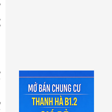
u
ệ
a
n
,
g
,