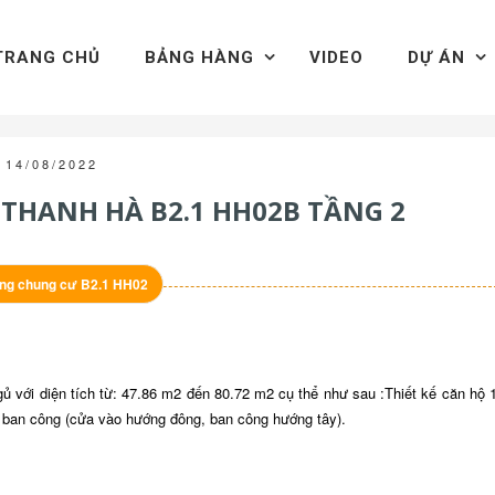
TRANG CHỦ
BẢNG HÀNG
VIDEO
DỰ ÁN
14/08/2022
THANH HÀ B2.1 HH02B TẦNG 2
ng chung cư B2.1 HH02
ủ với diện tích từ: 47.86 m2 đến 80.72 m2 cụ thể như sau :
Thiết kế căn hộ 
1 ban công (cửa vào hướng đông, ban công hướng tây).