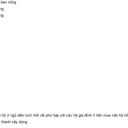
1 ban công .
ng.
ng.
ộ 2 ngủ diện tích nhỏ rất phù hợp với các hộ gia đình ít tiền mua căn hộ tr
g thanh xây dựng