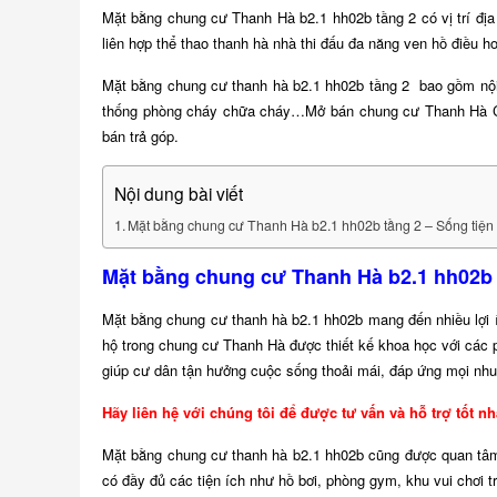
Mặt bằng chung cư Thanh Hà b2.1 hh02b tầng 2 có vị trí địa l
liên hợp thể thao thanh hà nhà thi đấu đa năng ven hồ điều h
Mặt bằng chung cư thanh hà b2.1 hh02b tầng 2 bao gồm nội t
thống phòng cháy chữa cháy…
Mở bán chung cư Thanh Hà Ci
bán trả góp.
Nội dung bài viết
Mặt bằng chung cư Thanh Hà b2.1 hh02b tầng 2 – Sống tiện 
Mặt bằng chung cư Thanh Hà b2.1 hh02b t
Mặt bằng chung cư thanh hà b2.1 hh02b mang đến nhiều lợi í
hộ trong chung cư Thanh Hà được thiết kế khoa học với các 
giúp cư dân tận hưởng cuộc sống thoải mái, đáp ứng mọi nhu
Hãy liên hệ với chúng tôi để được tư vấn và hỗ trợ tốt 
Mặt bằng chung cư thanh hà b2.1 hh02b cũng được quan tâm 
có đầy đủ các tiện ích như hồ bơi, phòng gym, khu vui chơi t