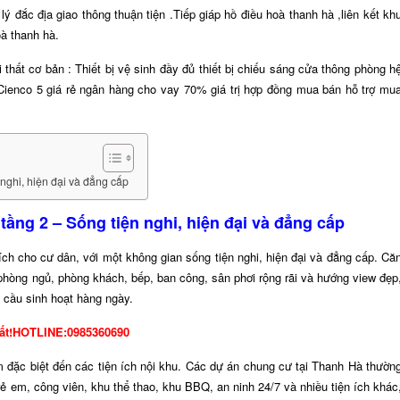
ý đắc địa giao thông thuận tiện .
Tiếp giáp hồ điều hoà thanh hà ,liên kết kh
oà thanh hà.
hất cơ bản : Thiết bị vệ sinh đầy đủ thiết bị chiếu sáng cửa thông phòng h
enco 5 giá rẻ ngân hàng cho vay 70% giá trị hợp đồng mua bán hỗ trợ mu
nghi, hiện đại và đẳng cấp
ầng 2 – Sống tiện nghi, hiện đại và đẳng cấp
ch cho cư dân, với một không gian sống tiện nghi, hiện đại và đẳng cấp. Că
phòng ngủ, phòng khách, bếp, ban công, sân phơi rộng rãi và hướng view đẹp
 cầu sinh hoạt hàng ngày.
nhất!HOTLINE:0985360690
đặc biệt đến các tiện ích nội khu. Các dự án chung cư tại Thanh Hà thườn
rẻ em, công viên, khu thể thao, khu BBQ, an ninh 24/7 và nhiều tiện ích khác